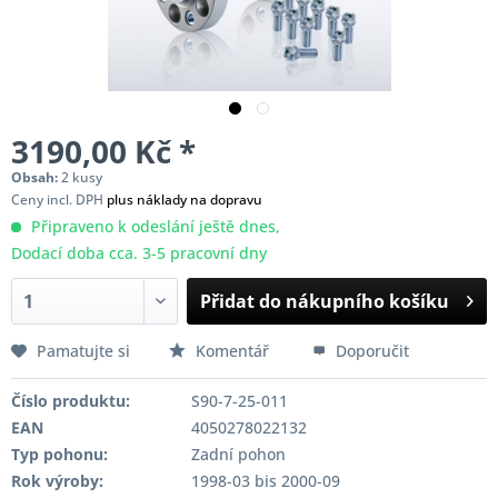
3190,00 Kč *
Obsah:
2 kusy
Ceny incl. DPH
plus náklady na dopravu
Připraveno k odeslání ještě dnes,
Dodací doba cca. 3-5 pracovní dny
Přidat do nákupního košíku
Pamatujte si
Komentář
Doporučit
Číslo produktu:
S90-7-25-011
EAN
4050278022132
Typ pohonu:
Zadní pohon
Rok výroby:
1998-03 bis 2000-09