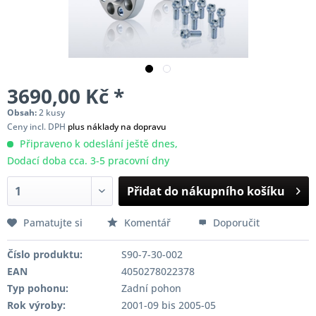
3690,00 Kč *
Obsah:
2 kusy
Ceny incl. DPH
plus náklady na dopravu
Připraveno k odeslání ještě dnes,
Dodací doba cca. 3-5 pracovní dny
Přidat do nákupního košíku
Pamatujte si
Komentář
Doporučit
Číslo produktu:
S90-7-30-002
EAN
4050278022378
Typ pohonu:
Zadní pohon
Rok výroby:
2001-09 bis 2005-05