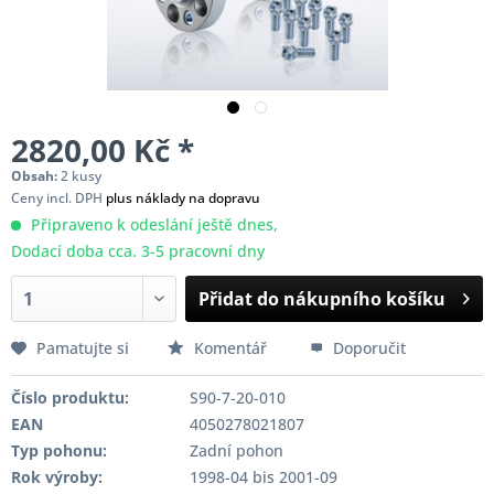
2820,00 Kč *
Obsah:
2 kusy
Ceny incl. DPH
plus náklady na dopravu
Připraveno k odeslání ještě dnes,
Dodací doba cca. 3-5 pracovní dny
Přidat do nákupního košíku
Pamatujte si
Komentář
Doporučit
Číslo produktu:
S90-7-20-010
EAN
4050278021807
Typ pohonu:
Zadní pohon
Rok výroby:
1998-04 bis 2001-09