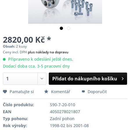
2820,00 Kč *
Obsah:
2 kusy
Ceny incl. DPH
plus náklady na dopravu
Připraveno k odeslání ještě dnes,
Dodací doba cca. 3-5 pracovní dny
Přidat do nákupního košíku
Pamatujte si
Komentář
Doporučit
Číslo produktu:
S90-7-20-010
EAN
4050278021807
Typ pohonu:
Zadní pohon
Rok výroby:
1998-02 bis 2001-08