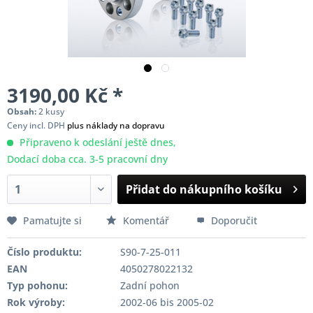
3190,00 Kč *
Obsah:
2 kusy
Ceny incl. DPH
plus náklady na dopravu
Připraveno k odeslání ještě dnes,
Dodací doba cca. 3-5 pracovní dny
Přidat do nákupního košíku
Pamatujte si
Komentář
Doporučit
Číslo produktu:
S90-7-25-011
EAN
4050278022132
Typ pohonu:
Zadní pohon
Rok výroby:
2002-06 bis 2005-02