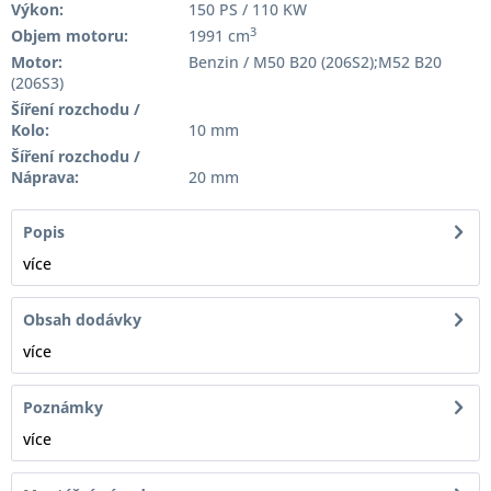
Výkon:
150 PS / 110 KW
3
Objem motoru:
1991 cm
Motor:
Benzin / M50 B20 (206S2);M52 B20
(206S3)
Šíření rozchodu /
Kolo:
10 mm
Šíření rozchodu /
Náprava:
20 mm
Popis
více
Obsah dodávky
více
Poznámky
více