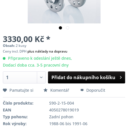
3330,00 Kč *
Obsah:
2 kusy
Ceny incl. DPH
plus náklady na dopravu
Připraveno k odeslání ještě dnes,
Dodací doba cca. 3-5 pracovní dny
Přidat do nákupního košíku
Pamatujte si
Komentář
Doporučit
Číslo produktu:
S90-2-15-004
EAN
4050278019019
Typ pohonu:
Zadní pohon
Rok výroby:
1988-06 bis 1991-06