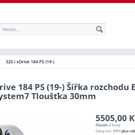
320 i xDrive 184 PS (19-)
rive 184 PS (19-) Šířka rozchodu 
 System7 Tloušťka 30mm
5505,00 K
Obsah:
2 kusy
Ceny incl. DPH
plus ná