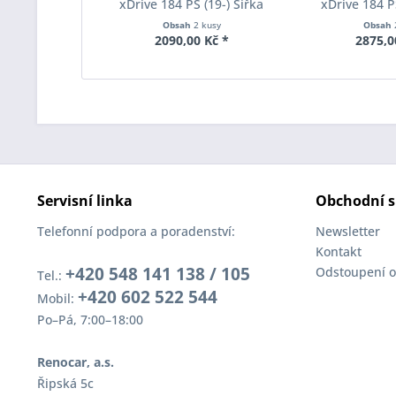
xDrive 184 PS (19-) Šířka
xDrive 184 PS
rozchodu Eibach Pro-Spacer
rozchodu Eiba
Obsah
2 kusy
Obsah
S90-2-10-038 System2
S90-2-12-0
2090,00 Kč *
2875,0
Tloušťka 10mm
Tloušť
Servisní linka
Obchodní s
Telefonní podpora a poradenství:
Newsletter
Kontakt
+420 548 141 138 / 105
Odstoupení o
Tel.:
+420 602 522 544
Mobil:
Po–Pá, 7:00–18:00
Renocar, a.s.
Řipská 5c