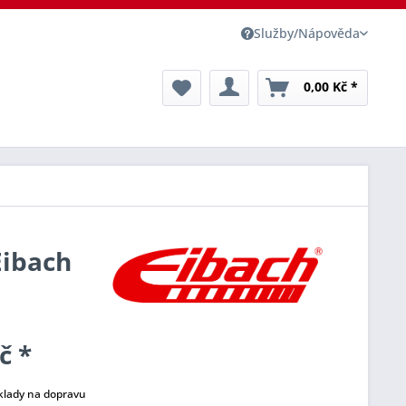
Služby/Nápověda
0,00 Kč *
Eibach
č *
klady na dopravu