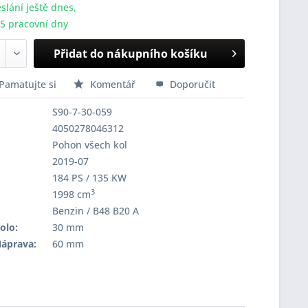
slání ještě dnes,
-5 pracovní dny
Přidat do nákupního košíku
Pamatujte si
Komentář
Doporučit
S90-7-30-059
4050278046312
Pohon všech kol
2019-07
184 PS / 135 KW
3
1998 cm
Benzin / B48 B20 A
olo:
30 mm
Náprava:
60 mm