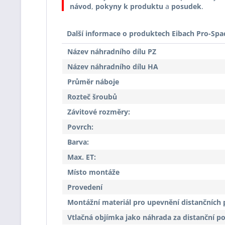
návod
,
pokyny k produktu
a
posudek
.
Další informace o produktech Eibach Pro-Spa
Název náhradního dílu PZ
Název náhradního dílu HA
Průměr náboje
Rozteč šroubů
Závitové rozměry:
Povrch:
Barva:
Max. ET:
Místo montáže
Provedení
Montážní materiál pro upevnění distančních 
Vtlačná objímka jako náhrada za distanční p