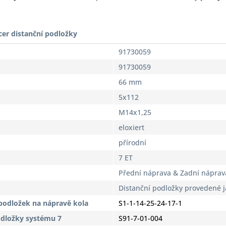
cer distanční podložky
91730059
91730059
66 mm
5x112
M14x1,25
eloxiert
přírodní
7 ET
Přední náprava & Zadní náprav
Distanční podložky provedené 
podložek na nápravě kola
S1-1-14-25-24-17-1
odložky systému 7
S91-7-01-004