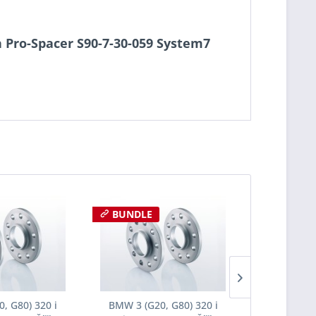
ch Pro-Spacer S90-7-30-059 System7
BUNDLE
, G80) 320 i
BMW 3 (G20, G80) 320 i
BMW 3 (G2