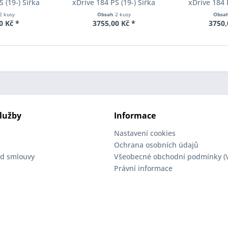
 (19-) Šířka
xDrive 184 PS (19-) Šířka
xDrive 184 
ch Pro-Spacer
rozchodu Eibach Pro-Spacer
rozchodu Eib
2 kusy
Obsah
2 kusy
Obsa
23 System2
S90-2-15-055 System2
S90-2-18-
0 Kč *
3755,00 Kč *
3750,
ka 12mm
Tloušťka 15mm
Tloušť
lužby
Informace
Nastavení cookies
Ochrana osobních údajů
d smlouvy
Všeobecné obchodní podmínky (
Právní informace