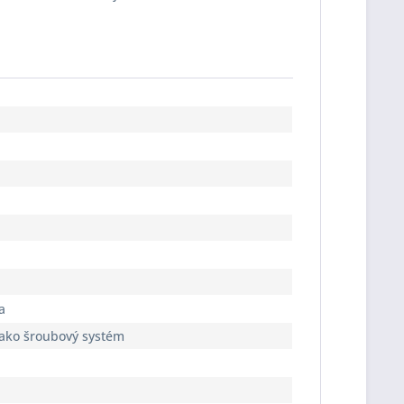
a
jako šroubový systém