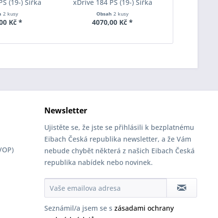
PS (19-) Šířka
xDrive 184 PS (19-) Šířka
xDrive 184
ach Pro-Spacer
rozchodu Eibach Pro-Spacer
rozchodu Ei
h
2 kusy
Obsah
2 kusy
Obs
003 System2
S90-2-20-036 System2
S90-7-20
00 Kč *
4070,00 Kč *
5460
ka 18mm
Tloušťka 20mm
Tlouš
Newsletter
Ujistěte se, že jste se přihlásili k bezplatnému
Eibach Česká republika newsletter, a že Vám
VOP)
nebude chybět některá z našich Eibach Česká
republika nabídek nebo novinek.
Seznámil/a jsem se s
zásadami ochrany