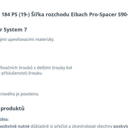
e 184 PS (19-) Šířka rozchodu Eibach Pro-Spacer S
er System 7
ými upevňovacími materiály.
fixačních šroubů s delšími šrouby kol
 příslušenství) šroubu
ériového je povoleno.
 produktů
těte:
nezbytně nutné
důkladně si přečíst a zkontrolovat všechny
poskyt