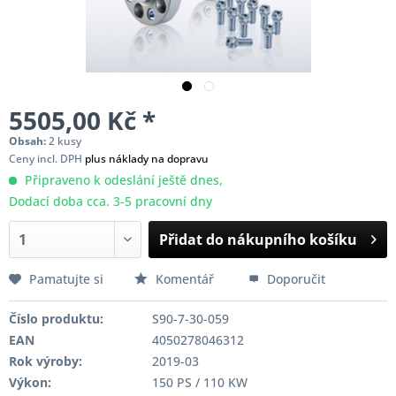
5505,00 Kč *
Obsah:
2 kusy
Ceny incl. DPH
plus náklady na dopravu
Připraveno k odeslání ještě dnes,
Dodací doba cca. 3-5 pracovní dny
Přidat do nákupního košíku
Pamatujte si
Komentář
Doporučit
Číslo produktu:
S90-7-30-059
EAN
4050278046312
Rok výroby:
2019-03
Výkon:
150 PS / 110 KW