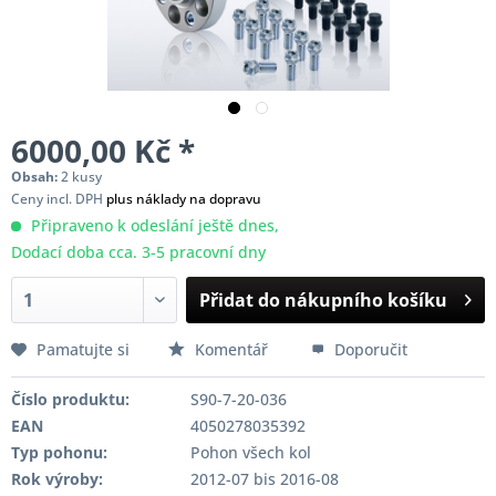
6000,00 Kč *
Obsah:
2 kusy
Ceny incl. DPH
plus náklady na dopravu
Připraveno k odeslání ještě dnes,
Dodací doba cca. 3-5 pracovní dny
Přidat do nákupního košíku
Pamatujte si
Komentář
Doporučit
Číslo produktu:
S90-7-20-036
EAN
4050278035392
Typ pohonu:
Pohon všech kol
Rok výroby:
2012-07 bis 2016-08