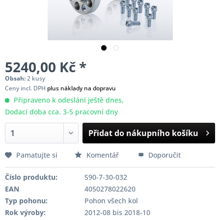
5240,00 Kč *
Obsah:
2 kusy
Ceny incl. DPH
plus náklady na dopravu
Připraveno k odeslání ještě dnes,
Dodací doba cca. 3-5 pracovní dny
Přidat do nákupního košíku
Pamatujte si
Komentář
Doporučit
Číslo produktu:
S90-7-30-032
EAN
4050278022620
Typ pohonu:
Pohon všech kol
Rok výroby:
2012-08 bis 2018-10