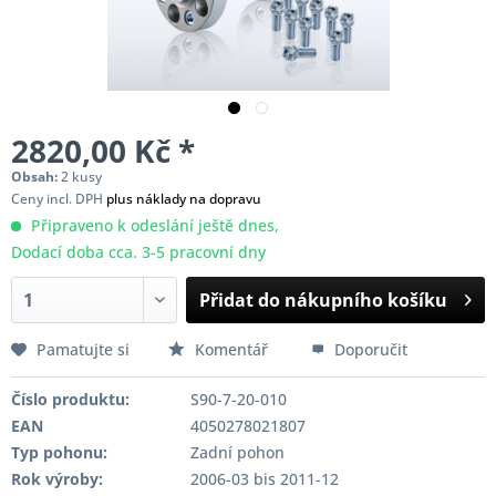
2820,00 Kč *
Obsah:
2 kusy
Ceny incl. DPH
plus náklady na dopravu
Připraveno k odeslání ještě dnes,
Dodací doba cca. 3-5 pracovní dny
Přidat do nákupního košíku
Pamatujte si
Komentář
Doporučit
Číslo produktu:
S90-7-20-010
EAN
4050278021807
Typ pohonu:
Zadní pohon
Rok výroby:
2006-03 bis 2011-12