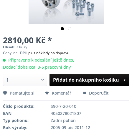
2810,00 Kč *
Obsah:
2 kusy
Ceny incl. DPH
plus náklady na dopravu
Připraveno k odeslání ještě dnes,
Dodací doba cca. 3-5 pracovní dny
Přidat do nákupního košíku
Pamatujte si
Komentář
Doporučit
Číslo produktu:
S90-7-20-010
EAN
4050278021807
Typ pohonu:
Zadní pohon
Rok výroby:
2005-09 bis 2011-12