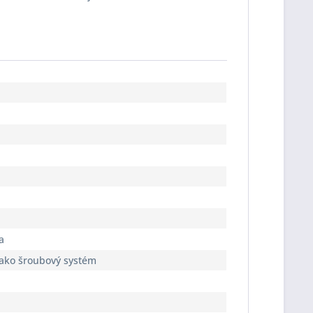
a
jako šroubový systém