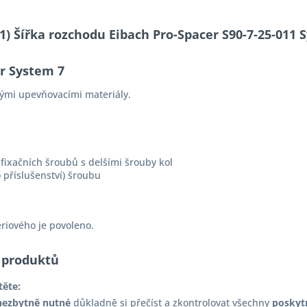
-11) Šířka rozchodu Eibach Pro-Spacer S90-7-25-01
er System 7
ými upevňovacími materiály.
fixačních šroubů s delšími šrouby kol
 příslušenství) šroubu
ériového je povoleno.
 produktů
těte:
nezbytně nutné
důkladně si přečíst a zkontrolovat všechny
poskyt