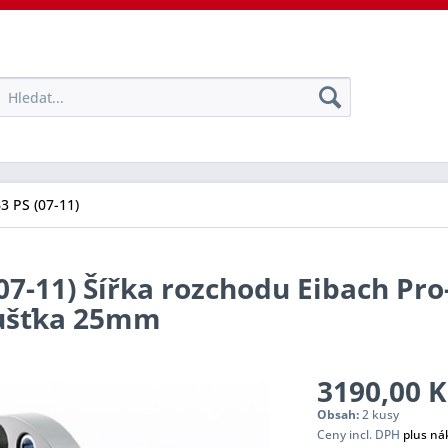
63 PS (07-11)
(07-11) Šířka rozchodu Eibach Pr
oušťka 25mm
3190,00 K
Obsah:
2 kusy
Ceny incl. DPH
plus ná