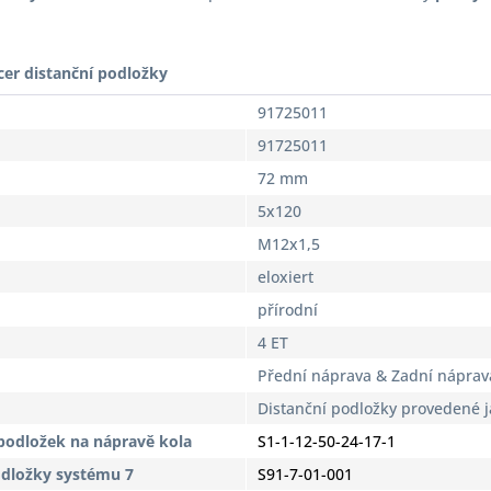
cer distanční podložky
91725011
91725011
72 mm
5x120
M12x1,5
eloxiert
přírodní
4 ET
Přední náprava & Zadní náprav
Distanční podložky provedené 
podložek na nápravě kola
S1-1-12-50-24-17-1
odložky systému 7
S91-7-01-001