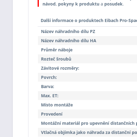
návod
,
pokyny k produktu
a
posudek
.
Další informace o produktech Eibach Pro-Spa
Název náhradního dílu PZ
Název náhradního dílu HA
Průměr náboje
Rozteč šroubů
Závitové rozměry:
Povrch:
Barva:
Max. ET:
Místo montáže
Provedení
Montážní materiál pro upevnění distančních 
Vtlačná objímka jako náhrada za distanční p