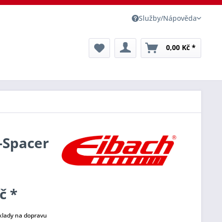
Služby/Nápověda
0,00 Kč *
o-Spacer
č *
klady na dopravu