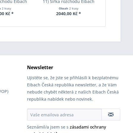
ozchodu Eibach
11) Šířka rozchodu Eibach
11) Šířka 
S90-2-12-002
Pro-Spacer S90-2-15-001
Pro-Space
h
2 kusy
Obsah
2 kusy
Obs
oušťka 12mm
System2 Tloušťka 15mm
System2 T
00 Kč *
2040,00 Kč *
4060
Newsletter
Ujistěte se, že jste se přihlásili k bezplatnému
Eibach Česká republika newsletter, a že Vám
VOP)
nebude chybět některá z našich Eibach Česká
republika nabídek nebo novinek.
Seznámil/a jsem se s
zásadami ochrany