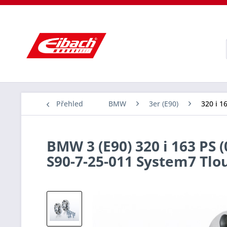
Přehled
BMW
3er (E90)
320 i 1
BMW 3 (E90) 320 i 163 PS 
S90-7-25-011 System7 Tl