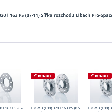
20 i 163 PS (07-11) Šířka rozchodu Eibach Pro-Spa
?
BUNDLE
BUNDLE
 i 163 PS (07-
BMW 3 (E90) 320 i 163 PS (07-
BMW 3 (E90) 3