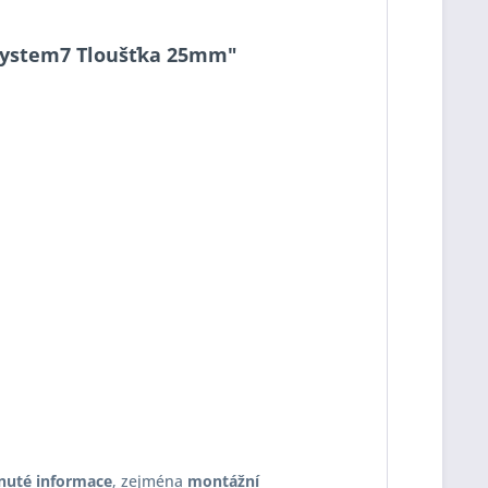
1 System7 Tloušťka 25mm"
nuté informace
, zejména
montážní