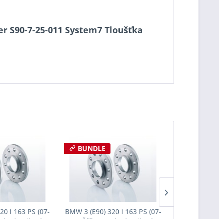
cer S90-7-25-011 System7 Tloušťka
BUNDLE
BUNDLE
20 i 163 PS (07-
BMW 3 (E90) 320 i 163 PS (07-
BMW 3 (E90) 