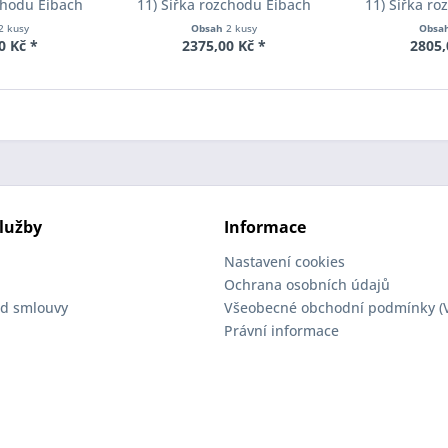
chodu Eibach
11) Šířka rozchodu Eibach
11) Šířka r
90-1-05-017
Pro-Spacer S90-2-10-004
Pro-Spacer 
2 kusy
Obsah
2 kusy
Obsa
oušťka 5mm
System2 Tloušťka 10mm
System2 Tl
0 Kč *
2375,00 Kč *
2805,
lužby
Informace
Nastavení cookies
Ochrana osobních údajů
d smlouvy
Všeobecné obchodní podmínky (
Právní informace