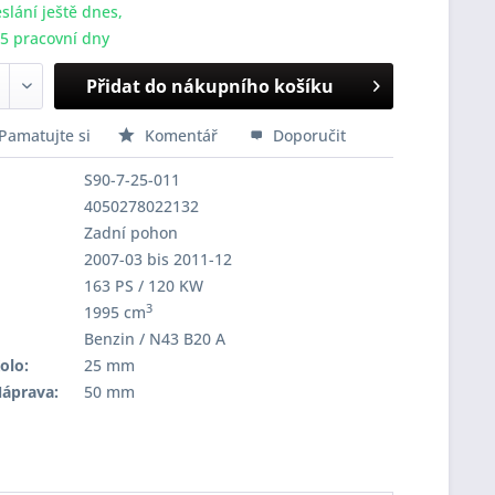
slání ještě dnes,
-5 pracovní dny
Přidat do nákupního košíku
Pamatujte si
Komentář
Doporučit
S90-7-25-011
4050278022132
Zadní pohon
2007-03 bis 2011-12
163 PS / 120 KW
3
1995 cm
Benzin / N43 B20 A
olo:
25 mm
Náprava:
50 mm