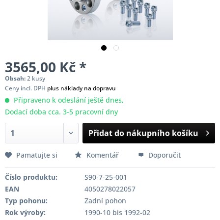
3565,00 Kč *
Obsah:
2 kusy
Ceny incl. DPH
plus náklady na dopravu
Připraveno k odeslání ještě dnes,
Dodací doba cca. 3-5 pracovní dny
Přidat do nákupního košíku
Pamatujte si
Komentář
Doporučit
Číslo produktu:
S90-7-25-001
EAN
4050278022057
Typ pohonu:
Zadní pohon
Rok výroby:
1990-10 bis 1992-02