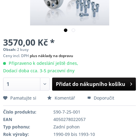
3570,00 Kč *
Obsah:
2 kusy
Ceny incl. DPH
plus náklady na dopravu
Připraveno k odeslání ještě dnes,
Dodací doba cca. 3-5 pracovní dny
Přidat do nákupního košíku
Pamatujte si
Komentář
Doporučit
Číslo produktu:
S90-7-25-001
EAN
4050278022057
Typ pohonu:
Zadní pohon
Rok výroby:
1990-09 bis 1993-10