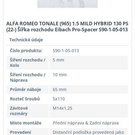
ALFA ROMEO TONALE (965) 1.5 MILD HYBRID 130 PS
(22-) Šířka rozchodu Eibach Pro-Spacer S90-1-05-013
System1 Tloušťka 5mm
Technické údaje
Číslo produktu:
S90-1-05-013
Šíření rozchodu /
5 mm
Kolo
Šíření rozchodu /
10 mm
Náprava
Průměr náboje
65 mm
Rozteč šroubů
5x110
Závitové
M14x1,25
rozměry
Místo montáže
Přední náprava & Zadní náprava
Provedení
Distanční podložka provedená jako