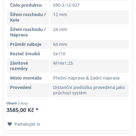
Číslo produktu:
S90-2-12-027
Šíření rozchodu /
12 mm
Kolo
Šíření rozchodu /
24 mm
Náprava
Průměr náboje
65 mm
Rozteč šroubů
5x110
Závitové
M14x1,25
rozměry
Místo montáže
Přední náprava & Zadní náprava
Provedení
Distanční podložka provedená jako
průchozí systém
Obsah
2 kusy
3585,00 Kč *
Pamatujte si