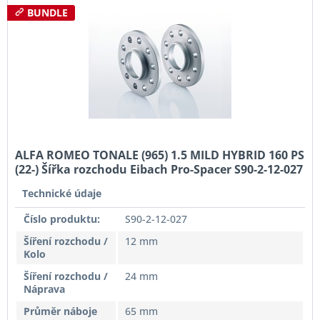
BUNDLE
ALFA ROMEO TONALE (965) 1.5 MILD HYBRID 160 PS
(22-) Šířka rozchodu Eibach Pro-Spacer S90-2-12-027
System2 Tloušťka 12mm
Technické údaje
Číslo produktu:
S90-2-12-027
Šíření rozchodu /
12 mm
Kolo
Šíření rozchodu /
24 mm
Náprava
Průměr náboje
65 mm