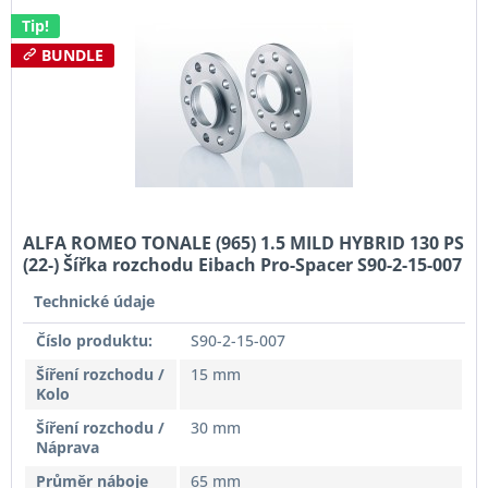
Tip!
BUNDLE
ALFA ROMEO TONALE (965) 1.5 MILD HYBRID 130 PS
(22-) Šířka rozchodu Eibach Pro-Spacer S90-2-15-007
System2 Tloušťka 15mm
Technické údaje
Číslo produktu:
S90-2-15-007
Šíření rozchodu /
15 mm
Kolo
Šíření rozchodu /
30 mm
Náprava
Průměr náboje
65 mm