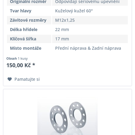
Originální rozměr
Odpovídají sériovému upevnění
Tvar hlavy
Kuželový kužel 60°
Závitové rozměry
M12x1,25
Délka hřídele
22 mm
Klíčová šířka
17 mm
Místo montáže
Přední náprava & Zadní náprava
Obsah
1 kusy
150,00 Kč *
Pamatujte si