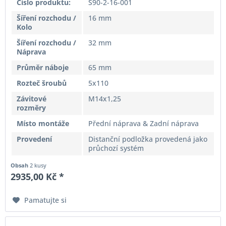
Číslo produktu:
S90-2-16-001
Šíření rozchodu /
16 mm
Kolo
Šíření rozchodu /
32 mm
Náprava
Průměr náboje
65 mm
Rozteč šroubů
5x110
Závitové
M14x1,25
rozměry
Místo montáže
Přední náprava & Zadní náprava
Provedení
Distanční podložka provedená jako
průchozí systém
Obsah
2 kusy
2935,00 Kč *
Pamatujte si