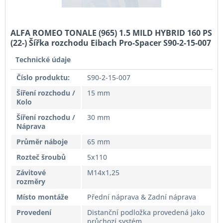
ALFA ROMEO TONALE (965) 1.5 MILD HYBRID 160 PS
(22-) Šířka rozchodu Eibach Pro-Spacer S90-2-15-007
System2 Tloušťka 15mm
Technické údaje
Číslo produktu:
S90-2-15-007
Šíření rozchodu /
15 mm
Kolo
Šíření rozchodu /
30 mm
Náprava
Průměr náboje
65 mm
Rozteč šroubů
5x110
Závitové
M14x1,25
rozměry
Místo montáže
Přední náprava & Zadní náprava
Provedení
Distanční podložka provedená jako
průchozí systém