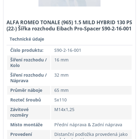
ALFA ROMEO TONALE (965) 1.5 MILD HYBRID 130 PS
(22-) Šířka rozchodu Eibach Pro-Spacer S90-2-16-001
System2 Tloušťka 16mm
Technické údaje
Číslo produktu:
S90-2-16-001
Šíření rozchodu /
16 mm
Kolo
Šíření rozchodu /
32 mm
Náprava
Průměr náboje
65 mm
Rozteč šroubů
5x110
Závitové
M14x1,25
rozměry
Místo montáže
Přední náprava & Zadní náprava
Provedení
Distanční podložka provedená jako