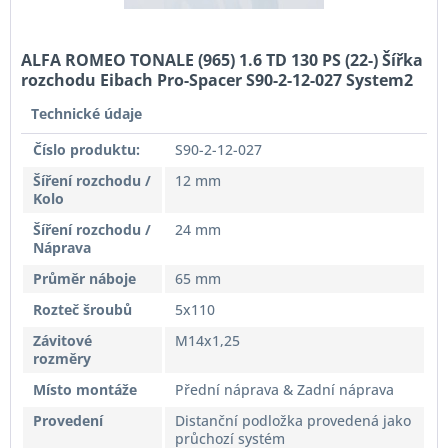
ALFA ROMEO TONALE (965) 1.6 TD 130 PS (22-) Šířka
rozchodu Eibach Pro-Spacer S90-2-12-027 System2
Tloušťka 12mm
Technické údaje
Číslo produktu:
S90-2-12-027
Šíření rozchodu /
12 mm
Kolo
Šíření rozchodu /
24 mm
Náprava
Průměr náboje
65 mm
Rozteč šroubů
5x110
Závitové
M14x1,25
rozměry
Místo montáže
Přední náprava & Zadní náprava
Provedení
Distanční podložka provedená jako
průchozí systém