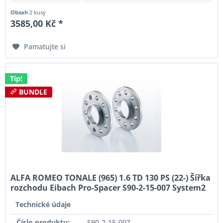
Obsah
2 kusy
3585,00 Kč *
Pamatujte si
Tip!
BUNDLE
ALFA ROMEO TONALE (965) 1.6 TD 130 PS (22-) Šířka
rozchodu Eibach Pro-Spacer S90-2-15-007 System2
Tloušťka 15mm
Technické údaje
Číslo produktu:
S90-2-15-007