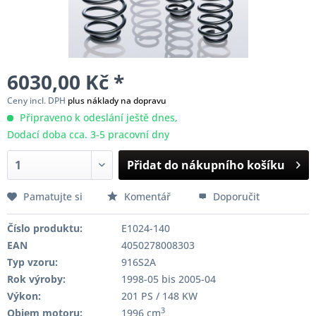
6030,00 Kč *
Ceny incl. DPH
plus náklady na dopravu
Připraveno k odeslání ještě dnes,
Dodací doba cca. 3-5 pracovní dny
Přidat do nákupního košíku
Pamatujte si
Komentář
Doporučit
Číslo produktu:
E1024-140
EAN
4050278008303
Typ vzoru:
916S2A
Rok výroby:
1998-05 bis 2005-04
Výkon:
201 PS / 148 KW
3
Objem motoru:
1996 cm