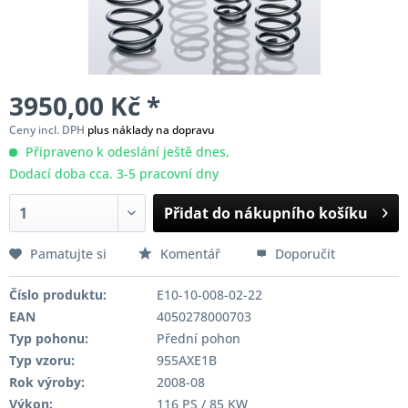
3950,00 Kč *
Ceny incl. DPH
plus náklady na dopravu
Připraveno k odeslání ještě dnes,
Dodací doba cca. 3-5 pracovní dny
Přidat do nákupního košíku
Pamatujte si
Komentář
Doporučit
Číslo produktu:
E10-10-008-02-22
EAN
4050278000703
Typ pohonu:
Přední pohon
Typ vzoru:
955AXE1B
Rok výroby:
2008-08
Výkon:
116 PS / 85 KW