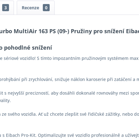
3
Recenze
0
bo MultiAir 163 PS (09-) Pružiny pro snížení Eibac
o pohodlné snížení
aše sériové vozidlo! S tímto impozantním pružinovým systémem max
 prohýbání při zrychlování, snižuje náklon karoserie při zatáčení a
-Kit s nejvyšší precizností, aby dosáhli dokonalé rovnováhy mezi s
ality.
e svého vozidla. Ať už chcete zlepšit své řidičské zážitky, nebo d
s Eibach Pro-Kit. Optimalizujte své vozidlo profesionálně a užívejt