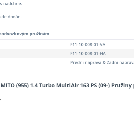
vás nadchne.
bude dodán.
t podvozkovým pružinám
F11-10-008-01-VA
F11-10-008-01-HA
Přední náprava & Zadní náprav
TO (955) 1.4 Turbo MultiAir 163 PS (09-) Pružiny p
?