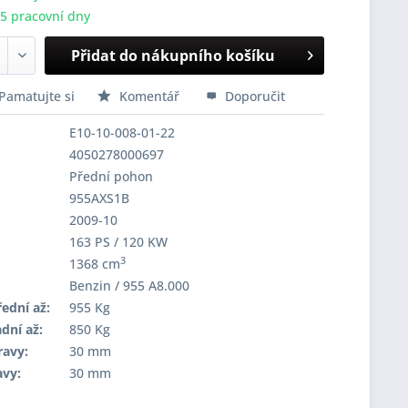
-5 pracovní dny
Přidat do nákupního košíku
Pamatujte si
Komentář
Doporučit
E10-10-008-01-22
4050278000697
Přední pohon
955AXS1B
2009-10
163 PS / 120 KW
3
1368 cm
Benzin / 955 A8.000
ední až:
955 Kg
dní až:
850 Kg
ravy:
30 mm
avy:
30 mm