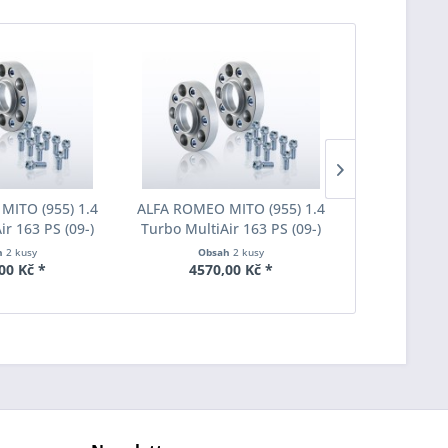
ITO (955) 1.4
ALFA ROMEO MITO (955) 1.4
ALFA ROMEO 
ir 163 PS (09-)
Turbo MultiAir 163 PS (09-)
Turbo Multi
du Eibach Pro-
Šířka rozchodu Eibach Pro-
Šířka rozch
h
2 kusy
Obsah
2 kusy
Obs
20-012 System7
Spacer S90-7-25-006 System7
Spacer S90-7
00 Kč *
4570,00 Kč *
5620
ka 20mm
Tloušťka 25mm
Tlouš