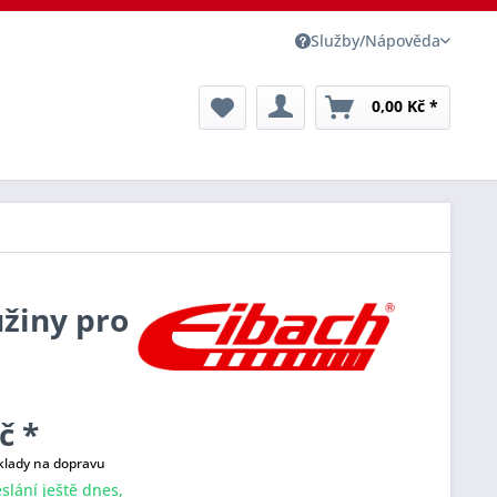
Služby/Nápověda
0,00 Kč *
užiny pro
č *
klady na dopravu
slání ještě dnes,