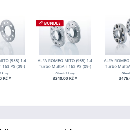
BUNDLE
ITO (955) 1.4
ALFA ROMEO MITO (955) 1.4
ALFA ROMEO M
 163 PS (09-)
Turbo MultiAir 163 PS (09-)
Turbo MultiA
u Eibach Pro-
Šířka rozchodu Eibach Pro-
Šířka rozcho
2 kusy
Obsah
2 kusy
Obsa
05-011 System1
Spacer S90-2-15-020 System2
Spacer S90-7-
0 Kč *
3340,00 Kč *
3475,
ka 5mm
Tloušťka 15mm
Tloušť