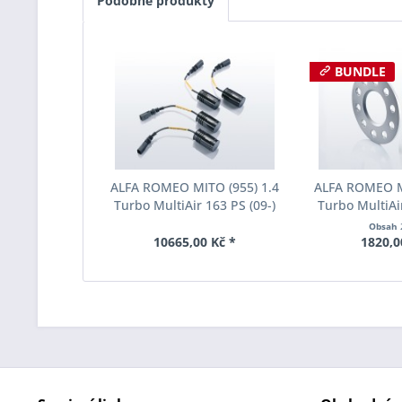
Podobné produkty
BUNDLE
ALFA ROMEO MITO (955) 1.4
ALFA ROMEO M
Turbo MultiAir 163 PS (09-)
Turbo MultiAir
Deaktivovací modul Eibach
Šířka rozchod
Obsah
Pro-Tronic AM65-10-008-01-
Spacer S90-1-
10665,00 Kč *
1820,0
22
Tloušť