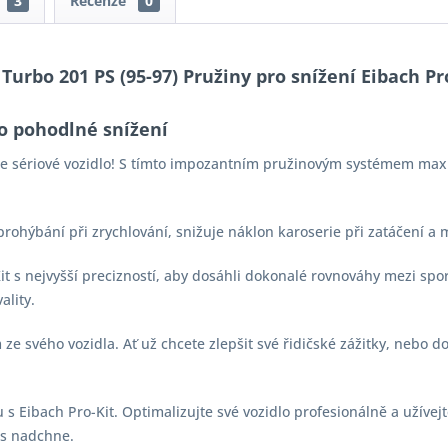
3
Recenze
0
Turbo 201 PS (95-97) Pružiny pro snížení Eibach Pr
o pohodlné snížení
aše sériové vozidlo! S tímto impozantním pružinovým systémem max
 prohýbání při zrychlování, snižuje náklon karoserie při zatáčení a
-Kit s nejvyšší precizností, aby dosáhli dokonalé rovnováhy mezi s
ality.
e svého vozidla. Ať už chcete zlepšit své řidičské zážitky, nebo d
s Eibach Pro-Kit. Optimalizujte své vozidlo profesionálně a užívejt
vás nadchne.