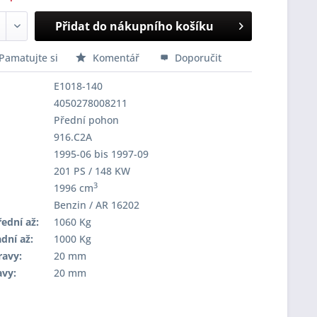
Přidat do nákupního košíku
Pamatujte si
Komentář
Doporučit
E1018-140
4050278008211
Přední pohon
916.C2A
1995-06 bis 1997-09
201 PS / 148 KW
3
1996 cm
Benzin / AR 16202
ední až:
1060 Kg
dní až:
1000 Kg
ravy:
20 mm
avy:
20 mm