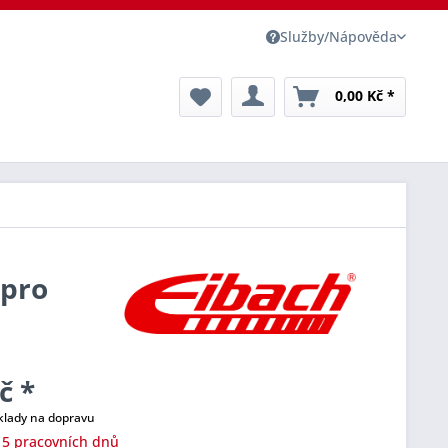
Služby/Nápověda
0,00 Kč *
 pro
č *
klady na dopravu
 5 pracovních dnů