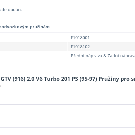
bude dodán.
t podvozkovým pružinám
F1018001
F1018102
Přední náprava & Zadní náprav
V (916) 2.0 V6 Turbo 201 PS (95-97) Pružiny pro s
?