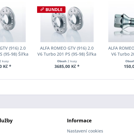
BUNDLE
TV (916) 2.0
ALFA ROMEO GTV (916) 2.0
ALFA ROMEO 
 (95-98) Šířka
V6 Turbo 201 PS (95-98) Šířka
V6 Turbo 2
ch Pro-Spacer
rozchodu Eibach Pro-Spacer
Kolařská šro
2 kusy
Obsah
2 kusy
Obsa
03 System2
S90-2-15-003 System2
12-25-34-19
0 Kč *
3685,00 Kč *
150,
ka 10mm
Tloušťka 15mm
SW19 pozinkov
ro
lužby
Informace
Nastavení cookies