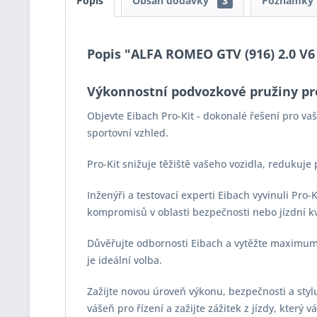
Popis
Obsah dodávky
3
Poznámky
Popis "ALFA ROMEO GTV (916) 2.0 V6 
Výkonnostní podvozkové pružiny pr
Objevte Eibach Pro-Kit - dokonalé řešení pro v
sportovní vzhled.
Pro-Kit snižuje těžiště vašeho vozidla, redukuje
Inženýři a testovací experti Eibach vyvinuli Pro
kompromisů v oblasti bezpečnosti nebo jízdní kv
Důvěřujte odbornosti Eibach a vytěžte maximum z
je ideální volba.
Zažijte novou úroveň výkonu, bezpečnosti a stylu 
vášeň pro řízení a zažijte zážitek z jízdy, který 