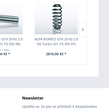
GTV (916) 2.0
ALFA ROMEO GTV (916) 2.0
ALFA ROMEO
01 PS (95-98)
V6 Turbo 201 PS (95-97)
V6 Turbo 
ub Eibach S1-1-
Eibach jednotlivá pružina a
Eibach jedn
h
1 kusy
 M12x1,25x34
F1018001
F1
00 Kč *
2810,00 Kč *
2810
aný Originální
změr
Newsletter
Ujistěte se, že jste se přihlásili k bezplatnému