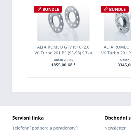
BUNDLE
BUNDLE
ALFA ROMEO GTV (916) 2.0
ALFA ROMEO G
V6 Turbo 201 PS (95-98) Šířka
V6 Turbo 201 PS
rozchodu Eibach Pro-Spacer
rozchodu Eiba
Obsah
2 kusy
Obsah
S90-1-05-015 System1
S90-2-10-0
1855,00 Kč *
3345,0
Tloušťka 5mm
Tloušť
Servisní linka
Obchodní s
Telefonní podpora a poradenství:
Newsletter