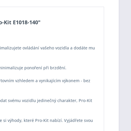
o-Kit E1018-140"
imalizujete ovládání vašeho vozidla a dodáte mu
 minimalizuje ponoření při brzdění.
portovním vzhledem a vynikajícím výkonem - bez
odat svému vozidlu jedinečný charakter, Pro-Kit
e si výhody, které Pro-Kit nabízí. Vyjádřete svou