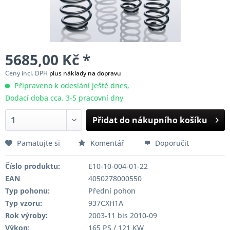
5685,00 Kč *
Ceny incl. DPH
plus náklady na dopravu
Připraveno k odeslání ještě dnes,
Dodací doba cca. 3-5 pracovní dny
Přidat do nákupního košíku
Pamatujte si
Komentář
Doporučit
Číslo produktu:
E10-10-004-01-22
EAN
4050278000550
Typ pohonu:
Přední pohon
Typ vzoru:
937CXH1A
Rok výroby:
2003-11 bis 2010-09
Výkon:
165 PS / 121 KW