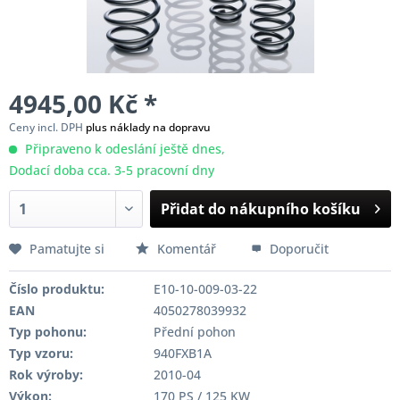
4945,00 Kč *
Ceny incl. DPH
plus náklady na dopravu
Připraveno k odeslání ještě dnes,
Dodací doba cca. 3-5 pracovní dny
Přidat do nákupního košíku
Pamatujte si
Komentář
Doporučit
Číslo produktu:
E10-10-009-03-22
EAN
4050278039932
Typ pohonu:
Přední pohon
Typ vzoru:
940FXB1A
Rok výroby:
2010-04
Výkon:
170 PS / 125 KW