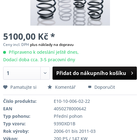
5100,00 Kč *
Ceny incl. DPH
plus náklady na dopravu
Připraveno k odeslání ještě dnes,
Dodací doba cca. 3-5 pracovní dny
Přidat do nákupního košíku
Pamatujte si
Komentář
Doporučit
Číslo produktu:
E10-10-006-02-22
EAN
4050278000642
Typ pohonu:
Přední pohon
Typ vzoru:
939DXD1B
Rok výroby:
2006-01 bis 2011-03
Výkon:
200 PS / 147 KW