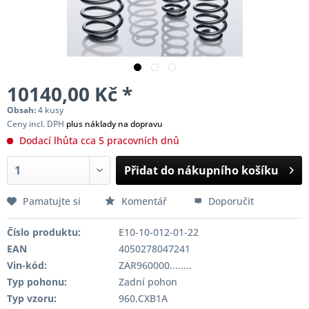
10140,00 Kč *
Obsah:
4 kusy
Ceny incl. DPH
plus náklady na dopravu
Dodací lhůta cca 5 pracovních dnů
Přidat do nákupního košíku
Pamatujte si
Komentář
Doporučit
Číslo produktu:
E10-10-012-01-22
EAN
4050278047241
Vin-kód:
ZAR960000........
Typ pohonu:
Zadní pohon
Typ vzoru:
960.CXB1A