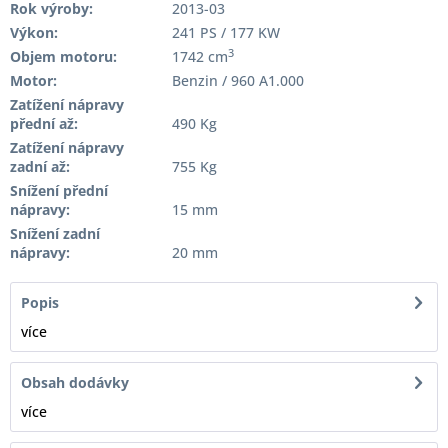
Rok výroby:
2013-03
Výkon:
241 PS / 177 KW
3
Objem motoru:
1742 cm
Motor:
Benzin / 960 A1.000
Zatížení nápravy
přední až:
490 Kg
Zatížení nápravy
zadní až:
755 Kg
Snížení přední
nápravy:
15 mm
Snížení zadní
nápravy:
20 mm
Popis
více
Obsah dodávky
více