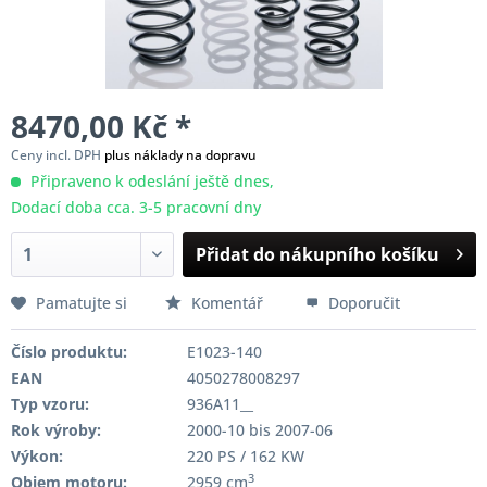
8470,00 Kč *
Ceny incl. DPH
plus náklady na dopravu
Připraveno k odeslání ještě dnes,
Dodací doba cca. 3-5 pracovní dny
Přidat do nákupního košíku
Pamatujte si
Komentář
Doporučit
Číslo produktu:
E1023-140
EAN
4050278008297
Typ vzoru:
936A11__
Rok výroby:
2000-10 bis 2007-06
Výkon:
220 PS / 162 KW
3
Objem motoru:
2959 cm