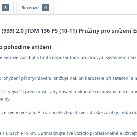
3
Recenze
0
39) 2.0 JTDM 136 PS (10-11) Pružiny pro snížení Ei
o pohodlné snížení
aše sériové vozidlo! S tímto impozantním pružinovým systémem max
 prohýbání při zrychlování, snižuje náklon karoserie při zatáčení a
-Kit s nejvyšší precizností, aby dosáhli dokonalé rovnováhy mezi s
ality.
e svého vozidla. Ať už chcete zlepšit své řidičské zážitky, nebo d
s Eibach Pro-Kit. Optimalizujte své vozidlo profesionálně a užívejt