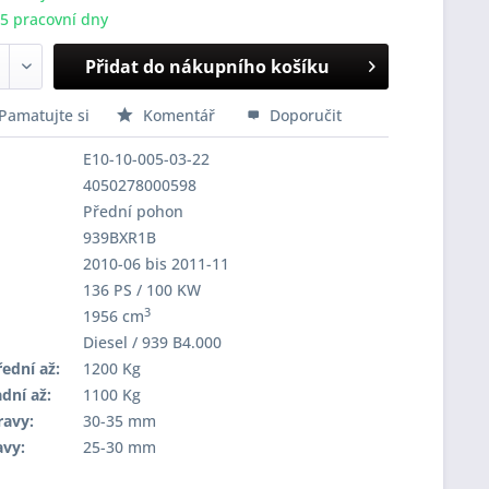
-5 pracovní dny
Přidat do nákupního košíku
Pamatujte si
Komentář
Doporučit
E10-10-005-03-22
4050278000598
Přední pohon
939BXR1B
2010-06 bis 2011-11
136 PS / 100 KW
3
1956 cm
Diesel / 939 B4.000
ední až:
1200 Kg
dní až:
1100 Kg
ravy:
30-35 mm
avy:
25-30 mm