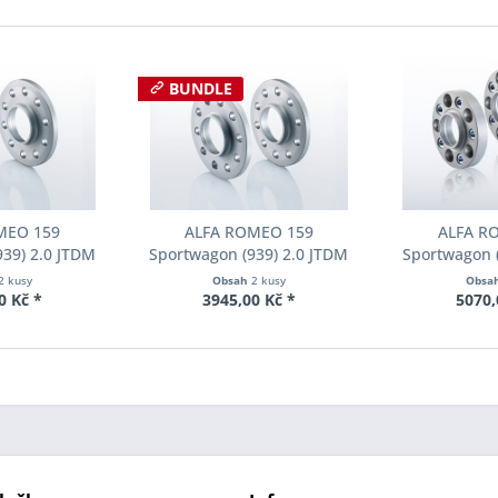
BUNDLE
MEO 159
ALFA ROMEO 159
ALFA R
39) 2.0 JTDM
Sportwagon (939) 2.0 JTDM
Sportwagon (
-11) Šířka
136 PS (10-11) Šířka
136 PS (1
2 kusy
Obsah
2 kusy
Obsa
ch Pro-Spacer
rozchodu Eibach Pro-Spacer
rozchodu Eib
0 Kč *
3945,00 Kč *
5070,
01 System2
S90-2-20-006 System2
S90-7-20-
ka 16mm
Tloušťka 20mm
Tloušť