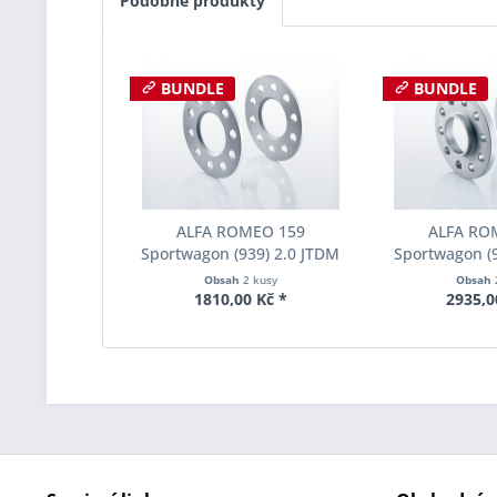
Podobné produkty
BUNDLE
BUNDLE
ALFA ROMEO 159
ALFA RO
Sportwagon (939) 2.0 JTDM
Sportwagon (9
136 PS (10-11) Šířka
136 PS (10
Obsah
2 kusy
Obsah
rozchodu Eibach Pro-Spacer
rozchodu Eiba
1810,00 Kč *
2935,0
S90-1-05-013 System1
S90-2-16-0
Tloušťka 5mm
Tloušť