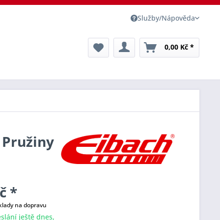
Služby/Nápověda
0,00 Kč *
 Pružiny
č *
klady na dopravu
slání ještě dnes,