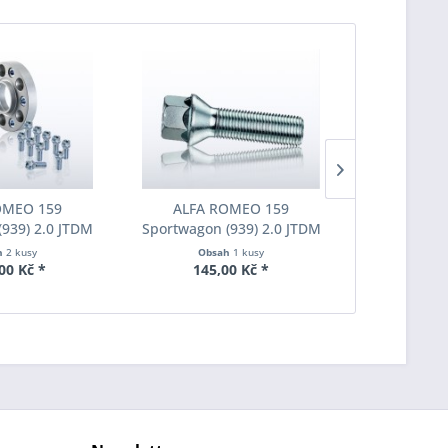
OMEO 159
ALFA ROMEO 159
Šroub kola
939) 2.0 JTDM
Sportwagon (939) 2.0 JTDM
M14x1,5x25 
0-11) Šířka
136 PS (10-11) Kolařská
1-14-50-
h
2 kusy
Obsah
1 kusy
Obs
ach Pro-Spacer
šroub Eibach S1-1-14-50-25-
00 Kč *
145,00 Kč *
145
024 System7
17 M14x1,5x25 SW17
ka 20mm
pozinkovaný Originální
rozměr