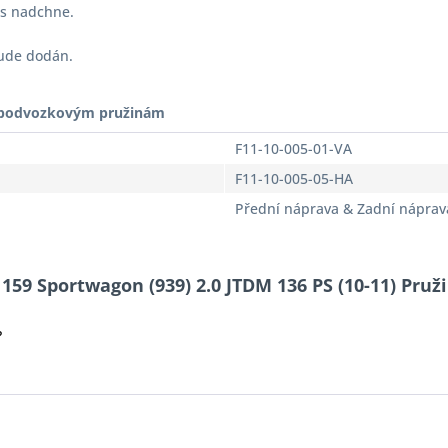
vás nadchne.
bude dodán.
t podvozkovým pružinám
F11-10-005-01-VA
F11-10-005-05-HA
Přední náprava & Zadní náprav
59 Sportwagon (939) 2.0 JTDM 136 PS (10-11) Pružin
?