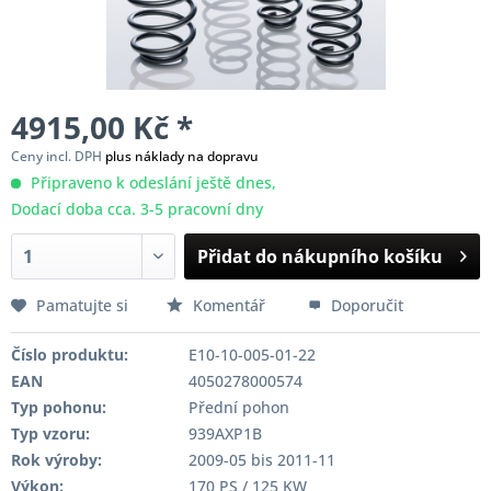
4915,00 Kč *
Ceny incl. DPH
plus náklady na dopravu
Připraveno k odeslání ještě dnes,
Dodací doba cca. 3-5 pracovní dny
Přidat do nákupního košíku
Pamatujte si
Komentář
Doporučit
Číslo produktu:
E10-10-005-01-22
EAN
4050278000574
Typ pohonu:
Přední pohon
Typ vzoru:
939AXP1B
Rok výroby:
2009-05 bis 2011-11
Výkon:
170 PS / 125 KW