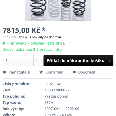
7815,00 Kč *
Ceny incl. DPH
plus náklady na dopravu
Připraveno k odeslání ještě dnes,
Dodací doba cca. 3-5 pracovní dny
Přidat do nákupního košíku
Pamatujte si
Komentář
Doporučit
Číslo produktu:
E1021-140
EAN
4050278008273
Typ pohonu:
Přední pohon
Typ vzoru:
932A1
Rok výroby:
1997-09 bis 2002-09
Výkon:
190 PS / 140 KW