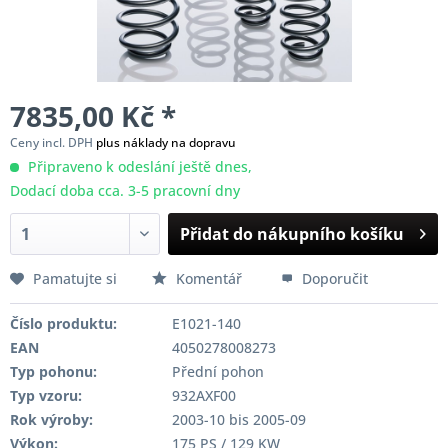
7835,00 Kč *
Ceny incl. DPH
plus náklady na dopravu
Připraveno k odeslání ještě dnes,
Dodací doba cca. 3-5 pracovní dny
Přidat do nákupního košíku
Pamatujte si
Komentář
Doporučit
Číslo produktu:
E1021-140
EAN
4050278008273
Typ pohonu:
Přední pohon
Typ vzoru:
932AXF00
Rok výroby:
2003-10 bis 2005-09
Výkon:
175 PS / 129 KW