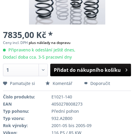
7835,00 Kč *
Ceny incl. DPH
plus náklady na dopravu
Připraveno k odeslání ještě dnes,
Dodací doba cca. 3-5 pracovní dny
Přidat do nákupního košíku
Pamatujte si
Komentář
Doporučit
Číslo produktu:
E1021-140
EAN
4050278008273
Typ pohonu:
Přední pohon
Typ vzoru:
932.A2B00
Rok výroby:
2001-05 bis 2005-09
Výkon:
116 PS / 85 KW