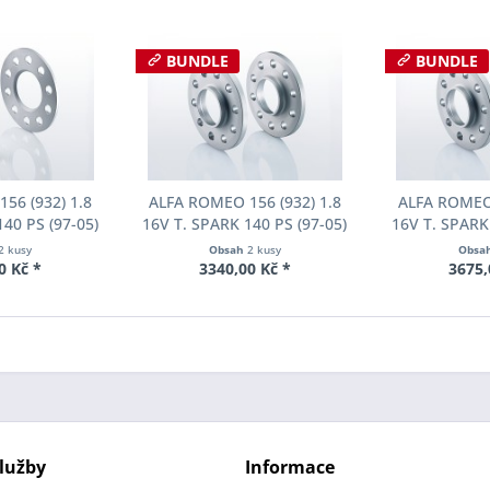
BUNDLE
BUNDLE
56 (932) 1.8
ALFA ROMEO 156 (932) 1.8
ALFA ROMEO 
40 PS (97-05)
16V T. SPARK 140 PS (97-05)
16V T. SPARK
u Eibach Pro-
Šířka rozchodu Eibach Pro-
Šířka rozcho
2 kusy
Obsah
2 kusy
Obsa
05-015 System1
Spacer S90-2-10-003 System2
Spacer S90-2-
0 Kč *
3340,00 Kč *
3675,
ka 5mm
Tloušťka 10mm
Tloušť
lužby
Informace