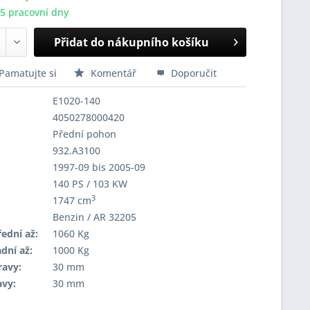
-5 pracovní dny
Přidat do nákupního košíku
Pamatujte si
Komentář
Doporučit
E1020-140
4050278000420
Přední pohon
932.A3100
1997-09 bis 2005-09
140 PS / 103 KW
3
1747 cm
Benzin / AR 32205
ední až:
1060 Kg
dní až:
1000 Kg
ravy:
30 mm
avy:
30 mm