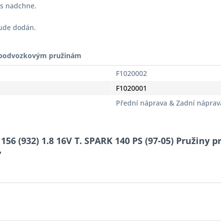
vás nadchne.
bude dodán.
t podvozkovým pružinám
F1020002
F1020001
Přední náprava & Zadní náprav
6 (932) 1.8 16V T. SPARK 140 PS (97-05) Pružiny pr
?