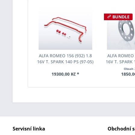
BUNDLE
ALFA ROMEO 156 (932) 1.8
ALFA ROMEO 1
16V T. SPARK 140 PS (97-05)
16V T. SPARK 1
Stabilizátory Eibach Anti-
Šířka rozchod
Obsah
Roll-Kit E1020-320
Spacer S90-1-
19300,00 Kč *
1850,0
Tloušť
Servisní linka
Obchodní s