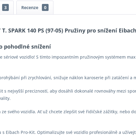
3
Recenze
0
T. SPARK 140 PS (97-05) Pružiny pro snížení Eibach
o pohodlné snížení
aše sériové vozidlo! S tímto impozantním pružinovým systémem max
 prohýbání při zrychlování, snižuje náklon karoserie při zatáčení a
-Kit s nejvyšší precizností, aby dosáhli dokonalé rovnováhy mezi s
ality.
e svého vozidla. Ať už chcete zlepšit své řidičské zážitky, nebo d
s Eibach Pro-Kit. Optimalizujte své vozidlo profesionálně a užívejt