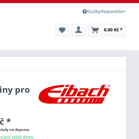
Služby/Nápověda
0,00 Kč *
iny pro
č *
klady na dopravu
slání ještě dnes,