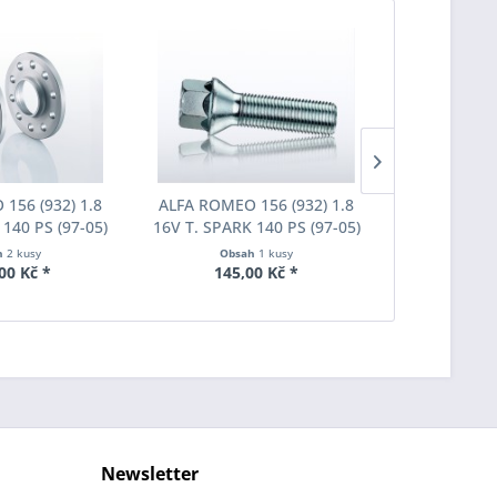
156 (932) 1.8
ALFA ROMEO 156 (932) 1.8
ALFA ROMEO
 140 PS (97-05)
16V T. SPARK 140 PS (97-05)
16V T. SPAR
du Eibach Pro-
Kolařská šroub Eibach S1-1-
Eibach jedn
h
2 kusy
Obsah
1 kusy
15-003 System2
12-25-30-19 M12x1,25x30
F1
00 Kč *
145,00 Kč *
2800
ka 15mm
SW19 pozinkovaný Originální
rozměr
Newsletter