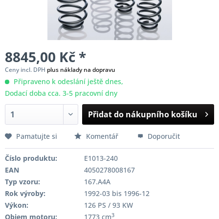
8845,00 Kč *
Ceny incl. DPH
plus náklady na dopravu
Připraveno k odeslání ještě dnes,
Dodací doba cca. 3-5 pracovní dny
Přidat do nákupního košíku
Pamatujte si
Komentář
Doporučit
Číslo produktu:
E1013-240
EAN
4050278008167
Typ vzoru:
167.A4A
Rok výroby:
1992-03 bis 1996-12
Výkon:
126 PS / 93 KW
3
Objem motoru:
1773 cm