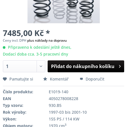
7485,00 Kč *
Ceny incl. DPH
plus náklady na dopravu
Připraveno k odeslání ještě dnes,
Dodací doba cca. 3-5 pracovní dny
Přidat do nákupního košíku
Pamatujte si
Komentář
Doporučit
Číslo produktu:
E1019-140
EAN
4050278008228
Typ vzoru:
930.B5
Rok výroby:
1997-03 bis 2001-10
Výkon:
155 PS / 114 KW
3
Objem motoru:
1970 cm