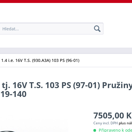
1.4 i.e. 16V T.S. (930.A3A) 103 PS (96-01)
j. 16V T.S. 103 PS (97-01) Pružin
019-140
7505,00 K
Ceny incl. DPH
plus ná
Připraveno k ode