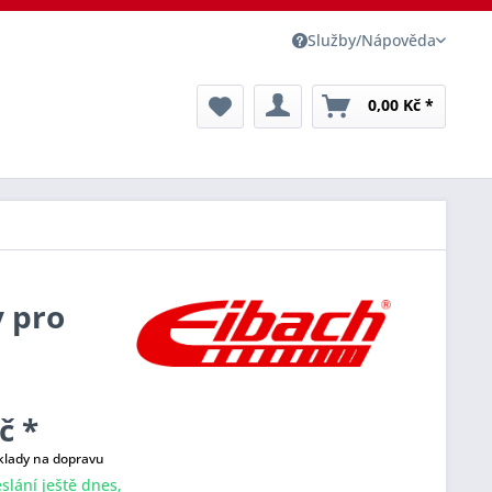
Služby/Nápověda
0,00 Kč *
y pro
č *
klady na dopravu
slání ještě dnes,