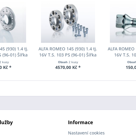
 (930) 1.4 tj.
ALFA ROMEO 145 (930) 1.4 tj.
ALFA ROMEO 14
 (96-01) Šířka
16V T.S. 103 PS (96-01) Šířka
16V T.S. 1
ch Pro-Spacer
rozchodu Eibach Pro-Spacer
Kolařská šro
2 kusy
Obsah
2 kusy
Obsa
20 System2
S90-7-25-006 System7
12-25-36-19
0 Kč *
4570,00 Kč *
150,
ka 15mm
Tloušťka 25mm
SW19 pozinkov
ro
lužby
Informace
Nastavení cookies