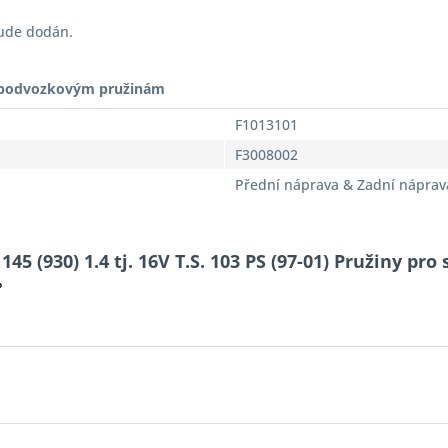
bude dodán.
t podvozkovým pružinám
F1013101
F3008002
Přední náprava & Zadní náprav
5 (930) 1.4 tj. 16V T.S. 103 PS (97-01) Pružiny pro
?