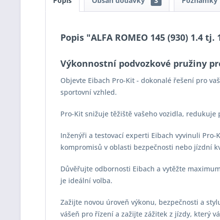
Popis
Obsah dodávky
3
Poznámky
Popis "ALFA ROMEO 145 (930) 1.4 tj. 1
Výkonnostní podvozkové pružiny pr
Objevte Eibach Pro-Kit - dokonalé řešení pro v
sportovní vzhled.
Pro-Kit snižuje těžiště vašeho vozidla, redukuje
Inženýři a testovací experti Eibach vyvinuli Pro
kompromisů v oblasti bezpečnosti nebo jízdní kv
Důvěřujte odbornosti Eibach a vytěžte maximum z
je ideální volba.
Zažijte novou úroveň výkonu, bezpečnosti a stylu 
vášeň pro řízení a zažijte zážitek z jízdy, který 