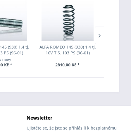
5 (930) 1.4 tj.
ALFA ROMEO 145 (930) 1.4 tj.
ALFA ROMEO 1
03 PS (96-01)
16V T.S. 103 PS (96-01)
16V T.S. 
ub Eibach S1-1-
Eibach jednotlivá pružina a
Pružiny pro
h
1 kusy
 M12x1,25x36
F3008002
Pro-Ki
00 Kč *
2810,00 Kč *
7955
aný Originální
změr
Newsletter
Ujistěte se, že jste se přihlásili k bezplatnému