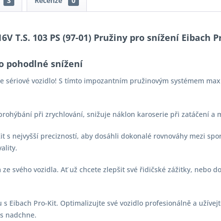
3
Recenze
0
6V T.S. 103 PS (97-01) Pružiny pro snížení Eibach P
o pohodlné snížení
aše sériové vozidlo! S tímto impozantním pružinovým systémem max
 prohýbání při zrychlování, snižuje náklon karoserie při zatáčení a
-Kit s nejvyšší precizností, aby dosáhli dokonalé rovnováhy mezi s
ality.
e svého vozidla. Ať už chcete zlepšit své řidičské zážitky, nebo d
s Eibach Pro-Kit. Optimalizujte své vozidlo profesionálně a užívejt
vás nadchne.