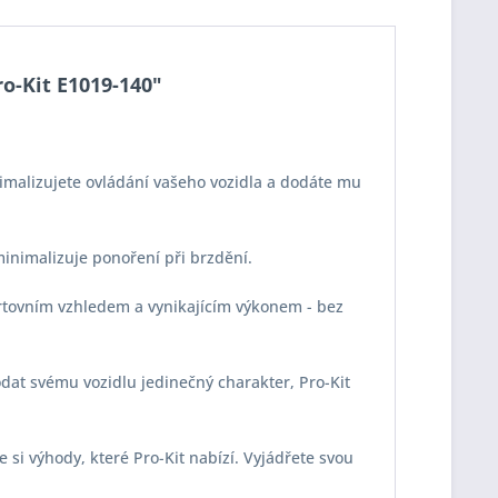
ro-Kit E1019-140"
imalizujete ovládání vašeho vozidla a dodáte mu
 minimalizuje ponoření při brzdění.
portovním vzhledem a vynikajícím výkonem - bez
odat svému vozidlu jedinečný charakter, Pro-Kit
e si výhody, které Pro-Kit nabízí. Vyjádřete svou