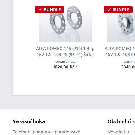
BUNDLE
BUNDLE
ALFA ROMEO 145 (930) 1.4 tj.
ALFA ROMEO 145
16V T.S. 103 PS (96-01) Šířka
16V T.S. 103 PS
rozchodu Eibach Pro-Spacer
rozchodu Eiba
Obsah
2 kusy
Obsah
S90-1-05-011 System1
S90-2-15-0
1820,00 Kč *
3340,0
Tloušťka 5mm
Tloušť
Servisní linka
Obchodní s
Telefonní podpora a poradenství:
Newsletter