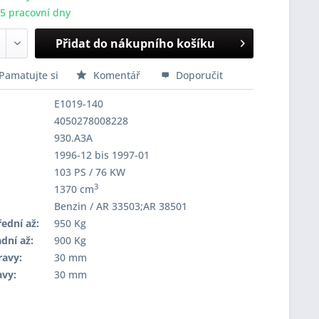
-5 pracovní dny
Přidat do nákupního košíku
Pamatujte si
Komentář
Doporučit
E1019-140
4050278008228
930.A3A
1996-12 bis 1997-01
103 PS / 76 KW
3
1370 cm
Benzin / AR 33503;AR 38501
ední až:
950 Kg
dní až:
900 Kg
ravy:
30 mm
avy:
30 mm