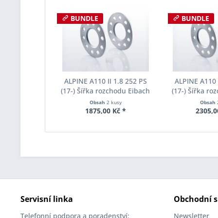
BUNDLE
BUNDLE
ALPINE A110 II 1.8 252 PS
ALPINE A110 I
(17-) Šířka rozchodu Eibach
(17-) Šířka ro
Pro-Spacer S90-1-05-032
Pro-Spacer S
Obsah
2 kusy
Obsah
System1 Tloušťka 5mm
System1 Tl
1875,00 Kč *
2305,0
Servisní linka
Obchodní s
Telefonní podpora a poradenství:
Newsletter