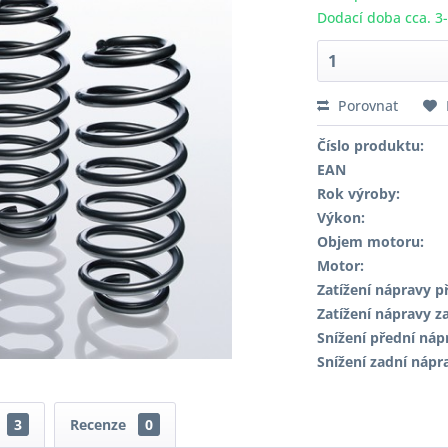
Dodací doba cca. 3
Porovnat
Číslo produktu:
EAN
Rok výroby:
Výkon:
Objem motoru:
Motor:
Zatížení nápravy př
Zatížení nápravy za
Snížení přední náp
Snížení zadní nápr
3
Recenze
0