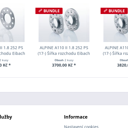
BUNDLE
BUNDLE
I 1.8 252 PS
ALPINE A110 II 1.8 252 PS
ALPINE A110
zchodu Eibach
(17-) Šířka rozchodu Eibach
(17-) Šířka 
90-1-07-006
Pro-Spacer S90-2-14-002
Pro-Spacer 
2 kusy
Obsah
2 kusy
Obsa
oušťka 7mm
System2 Tloušťka 14mm
System2 Tl
0 Kč *
3700,00 Kč *
3820,
lužby
Informace
Nastavení cookies