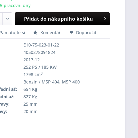
-5 pracovní dny
Přidat do nákupního košíku
Pamatujte si
Komentář
Doporučit
E10-75-023-01-22
4050278091824
2017-12
252 PS / 185 KW
3
1798 cm
Benzin / M5P 404, M5P 400
ední až:
654 Kg
dní až:
827 Kg
ravy:
25 mm
avy:
20 mm