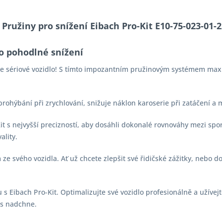
) Pružiny pro snížení Eibach Pro-Kit E10-75-023-01-
o pohodlné snížení
aše sériové vozidlo! S tímto impozantním pružinovým systémem max
 prohýbání při zrychlování, snižuje náklon karoserie při zatáčení a
-Kit s nejvyšší precizností, aby dosáhli dokonalé rovnováhy mezi s
ality.
e svého vozidla. Ať už chcete zlepšit své řidičské zážitky, nebo d
s Eibach Pro-Kit. Optimalizujte své vozidlo profesionálně a užívejt
vás nadchne.