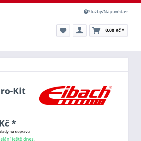
Služby/Nápověda
0,00 Kč *
Pro-Kit
Kč *
klady na dopravu
slání ještě dnes,