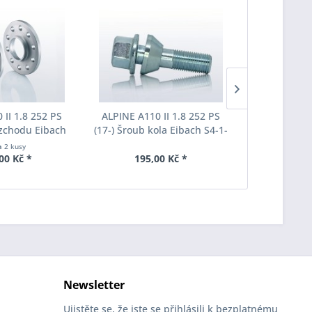
 II 1.8 252 PS
ALPINE A110 II 1.8 252 PS
ALPINE A11
rozchodu Eibach
(17-) Šroub kola Eibach S4-1-
(17-) Eib
S90-2-16-011
12-50-26-17 M12x1,5x26
pružina a F
h
2 kusy
oušťka 16mm
SW17 pozinkovaný Originální
00 Kč *
195,00 Kč *
3405
rozměr
Newsletter
Ujistěte se, že jste se přihlásili k bezplatnému