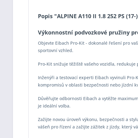
Popis "ALPINE A110 II 1.8 252 PS (17-
Výkonnostní podvozkové pružiny pr
Objevte Eibach Pro-Kit - dokonalé řešení pro v
sportovní vzhled.
Pro-Kit snižuje těžiště vašeho vozidla, redukuje
Inženýři a testovací experti Eibach vyvinuli Pro
kompromisů v oblasti bezpečnosti nebo jízdní kv
Důvěřujte odbornosti Eibach a vytěžte maximum z
je ideální volba.
Zažijte novou úroveň výkonu, bezpečnosti a stylu 
vášeň pro řízení a zažijte zážitek z jízdy, který 