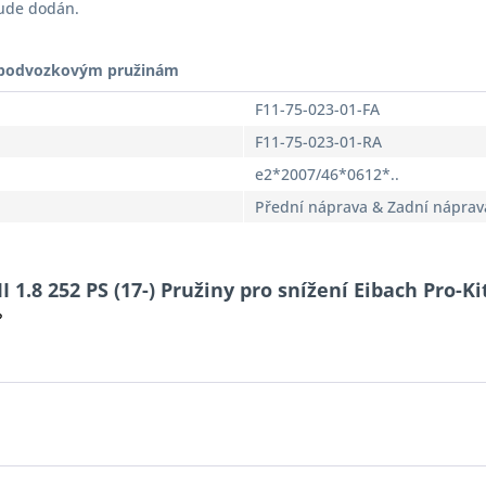
bude dodán.
t podvozkovým pružinám
F11-75-023-01-FA
F11-75-023-01-RA
e2*2007/46*0612*..
Přední náprava & Zadní náprav
 1.8 252 PS (17-) Pružiny pro snížení Eibach Pro-Ki
?