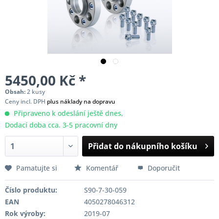
5450,00 Kč *
Obsah:
2 kusy
Ceny incl. DPH
plus náklady na dopravu
Připraveno k odeslání ještě dnes,
Dodací doba cca. 3-5 pracovní dny
Přidat do nákupního košíku
Pamatujte si
Komentář
Doporučit
Číslo produktu:
S90-7-30-059
EAN
4050278046312
Rok výroby:
2019-07