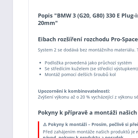
Popis "BMW 3 (G20, G80) 330 E Plug-i
20mm"
Eibach rozšíření rozchodu Pro-Spac
System 2 se dodává bez montážního materiálu. T
Podložka provedená jako průchozí systém
Se středícím kuželem (se středící výstupkem)
Montáž pomocí delších šroubů kol
Upozornění k kombinovatelnosti:
Zvýšení výkonu až o 20 % vycházející z výkonu s
Pokyny k přípravě a montáži našich
⚠️ Pokyny k montáži – Prosím, pečlivě si pře
Před zahájením montáže našich produktů je
návod
,
pokyny k produktu
a
posudek
.