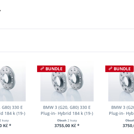
?
BUNDLE
BUNDLE
 G80) 330 E
BMW 3 (G20, G80) 330 E
BMW 3 (G20
d 184 k (19-)
Plug-in- Hybrid 184 k (19-)
Plug-in- Hyb
u Eibach Pro-
Šířka rozchodu Eibach Pro-
Šířka rozcho
2 kusy
Obsah
2 kusy
Obsa
12-023 System2
Spacer S90-2-15-055 System2
Spacer S90-2-
0 Kč *
3755,00 Kč *
3750,
ka 12mm
Tloušťka 15mm
Tloušť