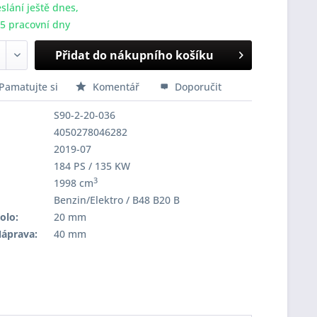
slání ještě dnes,
-5 pracovní dny
Přidat do nákupního košíku
Pamatujte si
Komentář
Doporučit
S90-2-20-036
4050278046282
2019-07
184 PS / 135 KW
3
1998 cm
Benzin/Elektro / B48 B20 B
olo:
20 mm
Náprava:
40 mm