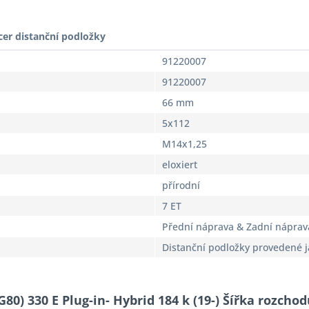
cer distanční podložky
91220007
91220007
66 mm
5x112
M14x1,25
eloxiert
přírodní
7 ET
Přední náprava & Zadní náprav
Distanční podložky provedené 
80) 330 E Plug-in- Hybrid 184 k (19-) Šířka rozcho