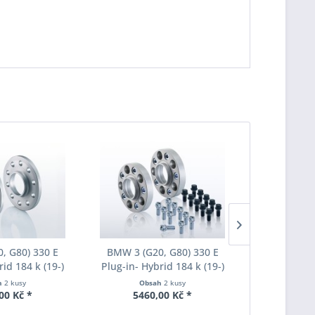
, G80) 330 E
BMW 3 (G20, G80) 330 E
BMW 3 (G2
rid 184 k (19-)
Plug-in- Hybrid 184 k (19-)
Plug-in- Hy
du Eibach Pro-
Šířka rozchodu Eibach Pro-
Šířka rozch
h
2 kusy
Obsah
2 kusy
Obs
18-003 System2
Spacer S90-7-20-044 System7
Spacer S90-7
00 Kč *
5460,00 Kč *
5245
ka 18mm
Tloušťka 20mm
Tlouš