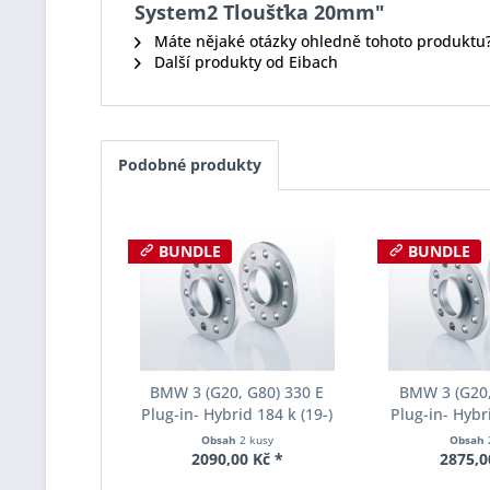
System2 Tloušťka 20mm"
Máte nějaké otázky ohledně tohoto produktu
Další produkty od Eibach
Podobné produkty
BUNDLE
BUNDLE
BMW 3 (G20, G80) 330 E
BMW 3 (G20,
Plug-in- Hybrid 184 k (19-)
Plug-in- Hybri
Šířka rozchodu Eibach Pro-
Šířka rozchod
Obsah
2 kusy
Obsah
Spacer S90-2-10-038 System2
Spacer S90-2-
2090,00 Kč *
2875,0
Tloušťka 10mm
Tloušť