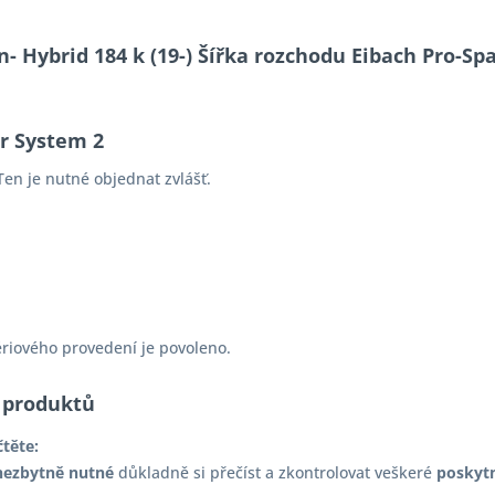
n- Hybrid 184 k (19-) Šířka rozchodu Eibach Pro-S
er System 2
en je nutné objednat zvlášť.
ériového provedení je povoleno.
 produktů
čtěte:
nezbytně nutné
důkladně si přečíst a zkontrolovat veškeré
poskyt