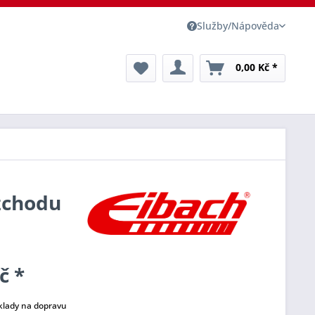
Služby/Nápověda
0,00 Kč *
ozchodu
č *
klady na dopravu