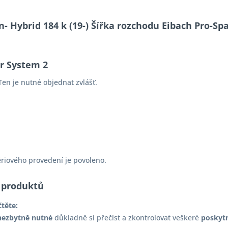
n- Hybrid 184 k (19-) Šířka rozchodu Eibach Pro-S
er System 2
en je nutné objednat zvlášť.
ériového provedení je povoleno.
 produktů
čtěte:
nezbytně nutné
důkladně si přečíst a zkontrolovat veškeré
poskyt