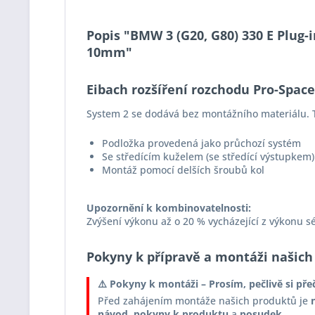
Popis "BMW 3 (G20, G80) 330 E Plug-i
10mm"
Eibach rozšíření rozchodu Pro-Spac
System 2 se dodává bez montážního materiálu. T
Podložka provedená jako průchozí systém
Se středícím kuželem (se středící výstupkem)
Montáž pomocí delších šroubů kol
Upozornění k kombinovatelnosti:
Zvýšení výkonu až o 20 % vycházející z výkonu s
Pokyny k přípravě a montáži našich
⚠️ Pokyny k montáži – Prosím, pečlivě si pře
Před zahájením montáže našich produktů je
návod
,
pokyny k produktu
a
posudek
.