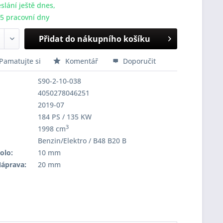
slání ještě dnes,
-5 pracovní dny
Přidat do nákupního košíku
Pamatujte si
Komentář
Doporučit
S90-2-10-038
4050278046251
2019-07
184 PS / 135 KW
3
1998 cm
Benzin/Elektro / B48 B20 B
olo:
10 mm
Náprava:
20 mm