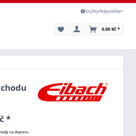
Služby/Nápověda
0,00 Kč *
ozchodu
č *
klady na dopravu