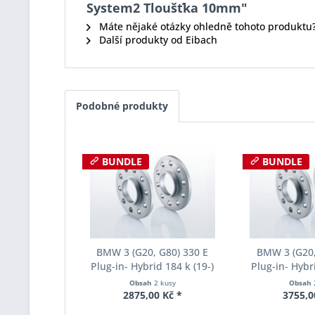
System2 Tloušťka 10mm"
Máte nějaké otázky ohledně tohoto produktu
Další produkty od Eibach
Podobné produkty
BUNDLE
BUNDLE
BMW 3 (G20, G80) 330 E
BMW 3 (G20,
Plug-in- Hybrid 184 k (19-)
Plug-in- Hybri
Šířka rozchodu Eibach Pro-
Šířka rozchod
Obsah
2 kusy
Obsah
Spacer S90-2-12-023 System2
Spacer S90-2-
2875,00 Kč *
3755,0
Tloušťka 12mm
Tloušť