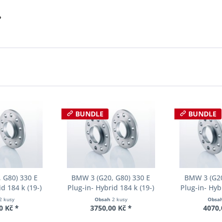
?
BUNDLE
BUNDLE
 G80) 330 E
BMW 3 (G20, G80) 330 E
BMW 3 (G20
d 184 k (19-)
Plug-in- Hybrid 184 k (19-)
Plug-in- Hyb
u Eibach Pro-
Šířka rozchodu Eibach Pro-
Šířka rozcho
2 kusy
Obsah
2 kusy
Obsa
15-055 System2
Spacer S90-2-18-003 System2
Spacer S90-2-
0 Kč *
3750,00 Kč *
4070,
ka 15mm
Tloušťka 18mm
Tloušť