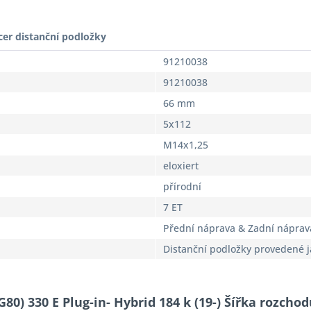
cer distanční podložky
91210038
91210038
66 mm
5x112
M14x1,25
eloxiert
přírodní
7 ET
Přední náprava & Zadní náprav
Distanční podložky provedené 
80) 330 E Plug-in- Hybrid 184 k (19-) Šířka rozcho