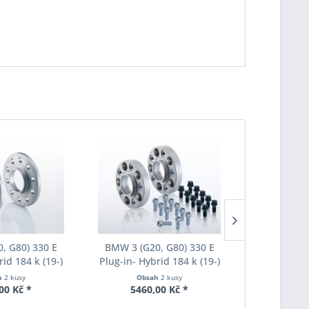
, G80) 330 E
BMW 3 (G20, G80) 330 E
BMW 3 (G2
rid 184 k (19-)
Plug-in- Hybrid 184 k (19-)
Plug-in- Hy
du Eibach Pro-
Šířka rozchodu Eibach Pro-
Šířka rozch
h
2 kusy
Obsah
2 kusy
Obs
20-036 System2
Spacer S90-7-20-044 System7
Spacer S90-7
00 Kč *
5460,00 Kč *
5245
ka 20mm
Tloušťka 20mm
Tlouš