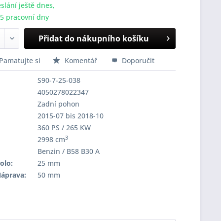
slání ještě dnes,
-5 pracovní dny
Přidat do nákupního košíku
Pamatujte si
Komentář
Doporučit
S90-7-25-038
4050278022347
Zadní pohon
2015-07 bis 2018-10
360 PS / 265 KW
3
2998 cm
Benzin / B58 B30 A
olo:
25 mm
Náprava:
50 mm