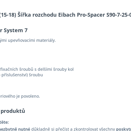
S (15-18) Šířka rozchodu Eibach Pro-Spacer S90-7-
er System 7
ými upevňovacími materiály.
fixačních šroubů s delšími šrouby kol
 příslušenství) šroubu
ériového je povoleno.
 produktů
těte:
nezbytně nutné
důkladně si přečíst a zkontrolovat všechny
poskyt