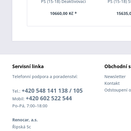
PS (15-18) Deaktivovací
PS (15-18) S
modul Eibach Pro-Tronic
Eibach Anti-Ro
AM65-20-030-01-22
031-
10660,00 Kč *
15635,0
Servisní linka
Obchodní s
Telefonní podpora a poradenství:
Newsletter
Kontakt
+420 548 141 138 / 105
Odstoupení o
Tel.:
+420 602 522 544
Mobil:
Po–Pá, 7:00–18:00
Renocar, a.s.
Řipská 5c