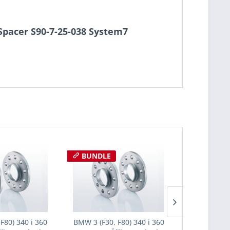
-Spacer S90-7-25-038 System7
BUNDLE
BUNDLE
F80) 340 i 360
BMW 3 (F30, F80) 340 i 360
BMW 3 (F30,