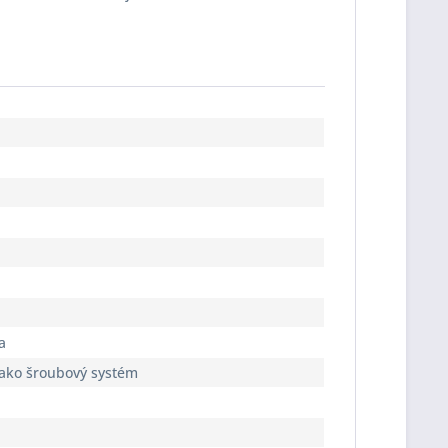
a
jako šroubový systém