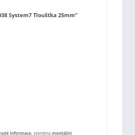
25-038 System7 Tloušťka 25mm"
nuté informace
, zejména
montážní