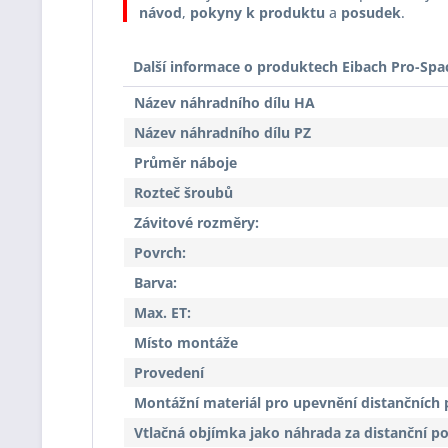
návod
,
pokyny k produktu
a
posudek
.
Další informace o produktech Eibach Pro-Spa
Název náhradního dílu HA
Název náhradního dílu PZ
Průměr náboje
Rozteč šroubů
Závitové rozměry:
Povrch:
Barva:
Max. ET:
Místo montáže
Provedení
Montážní materiál pro upevnění distančních 
Vtlačná objímka jako náhrada za distanční p