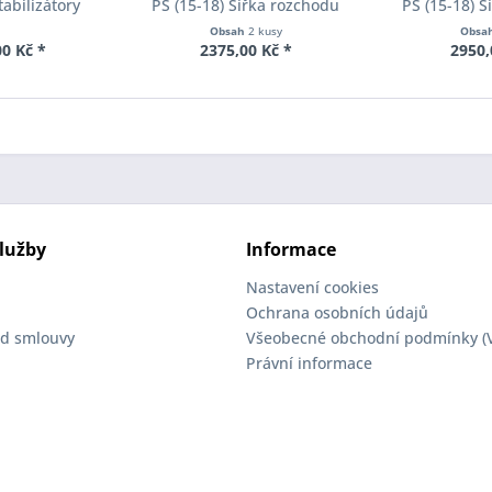
tabilizátory
PS (15-18) Šířka rozchodu
PS (15-18) 
ll-Kit E40-20-
Eibach Pro-Spacer S90-2-10-
Eibach Pro-S
Obsah
2 kusy
Obsa
01-11
004 System2 Tloušťka 10mm
002 System2 
0 Kč *
2375,00 Kč *
2950,
lužby
Informace
Nastavení cookies
Ochrana osobních údajů
d smlouvy
Všeobecné obchodní podmínky (
Právní informace