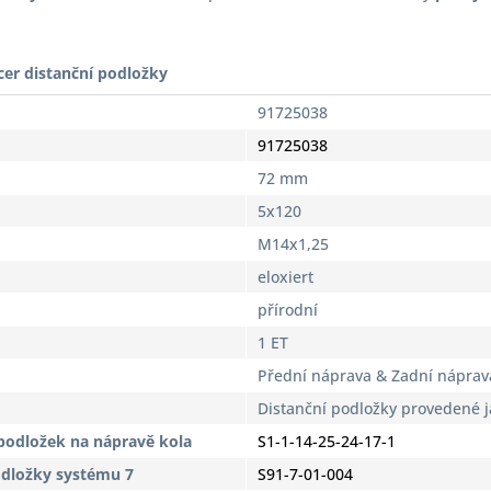
cer distanční podložky
91725038
91725038
72 mm
5x120
M14x1,25
eloxiert
přírodní
1 ET
Přední náprava & Zadní náprav
Distanční podložky provedené 
podložek na nápravě kola
S1-1-14-25-24-17-1
odložky systému 7
S91-7-01-004