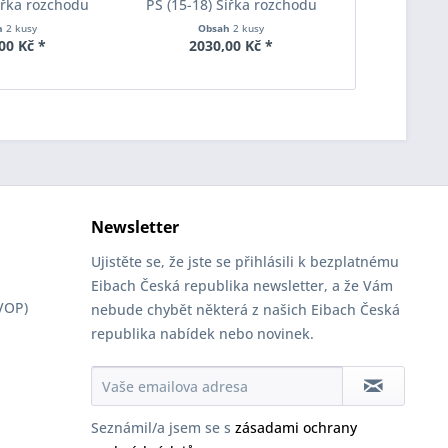
Šířka rozchodu
PS (15-18) Šířka rozchodu
PS (15-18)
pacer S90-2-12-
Eibach Pro-Spacer S90-2-15-
Eibach Pro-
h
2 kusy
Obsah
2 kusy
Obs
Tloušťka 12mm
001 System2 Tloušťka 15mm
020 System2
00 Kč *
2030,00 Kč *
4055
Newsletter
Ujistěte se, že jste se přihlásili k bezplatnému
Eibach Česká republika newsletter, a že Vám
VOP)
nebude chybět některá z našich Eibach Česká
republika nabídek nebo novinek.
Seznámil/a jsem se s
zásadami ochrany