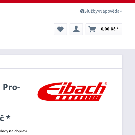
Služby/Nápověda
0,00 Kč *
 Pro-
č *
klady na dopravu