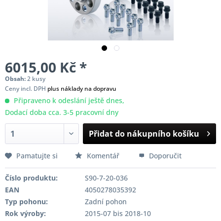
6015,00 Kč *
Obsah:
2 kusy
Ceny incl. DPH
plus náklady na dopravu
Připraveno k odeslání ještě dnes,
Dodací doba cca. 3-5 pracovní dny
Přidat do nákupního košíku
Pamatujte si
Komentář
Doporučit
Číslo produktu:
S90-7-20-036
EAN
4050278035392
Typ pohonu:
Zadní pohon
Rok výroby:
2015-07 bis 2018-10