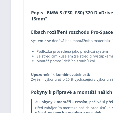
Popis "BMW 3 (F30, F80) 320 D xDriv
15mm"
Eibach rozšíření rozchodu Pro-Spac
System 2 se dodává bez montážního materiálu. T
Podložka provedená jako průchozí systém
Se středícím kuželem (se středící výstupkem)
Montáž pomocí delších šroubů kol
Upozornění k kombinovatelnosti:
Zvýšení výkonu až o 20 % vycházející z výkonu s
Pokyny k přípravě a montáži našich
⚠️ Pokyny k montáži – Prosím, pečlivě si pře
Před zahájením montáže našich produktů je
návod
,
pokyny k produktu
a
posudek
.