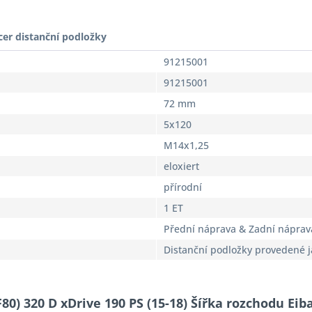
cer distanční podložky
91215001
91215001
72 mm
5x120
M14x1,25
eloxiert
přírodní
1 ET
Přední náprava & Zadní náprav
Distanční podložky provedené 
80) 320 D xDrive 190 PS (15-18) Šířka rozchodu Ei