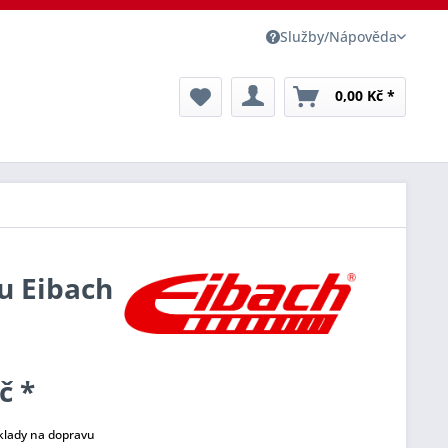
Služby/Nápověda
0,00 Kč *
du Eibach
č *
klady na dopravu