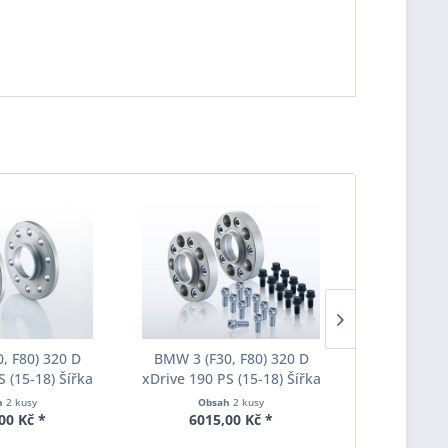
, F80) 320 D
BMW 3 (F30, F80) 320 D
BMW 3 (F3
S (15-18) Šířka
xDrive 190 PS (15-18) Šířka
xDrive 190 
ach Pro-Spacer
rozchodu Eibach Pro-Spacer
rozchodu Ei
h
2 kusy
Obsah
2 kusy
Obs
020 System2
S90-7-20-036 System7
S90-7-25
00 Kč *
6015,00 Kč *
5245
ka 20mm
Tloušťka 20mm
Tlouš