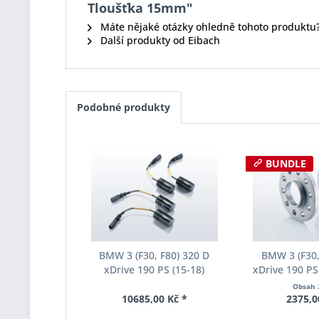
Tloušťka 15mm"
Máte nějaké otázky ohledně tohoto produktu
Další produkty od Eibach
Podobné produkty
BUNDLE
BMW 3 (F30, F80) 320 D
BMW 3 (F30,
xDrive 190 PS (15-18)
xDrive 190 PS 
Deaktivovací modul Eibach
rozchodu Eiba
Obsah
Pro-Tronic AM65-20-030-01-
S90-2-10-0
10685,00 Kč *
2375,0
22
Tloušť