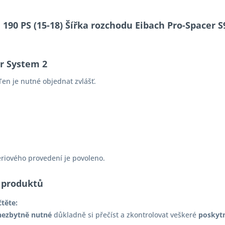
e 190 PS (15-18) Šířka rozchodu Eibach Pro-Spacer 
er System 2
en je nutné objednat zvlášť.
ériového provedení je povoleno.
 produktů
čtěte:
nezbytně nutné
důkladně si přečíst a zkontrolovat veškeré
poskyt