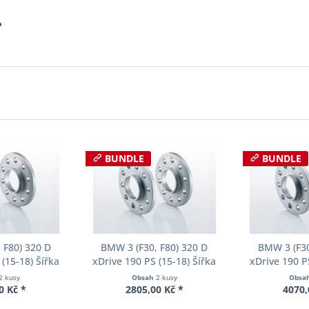
?
BUNDLE
BUNDLE
 F80) 320 D
BMW 3 (F30, F80) 320 D
BMW 3 (F30
(15-18) Šířka
xDrive 190 PS (15-18) Šířka
xDrive 190 P
ch Pro-Spacer
rozchodu Eibach Pro-Spacer
rozchodu Eib
2 kusy
Obsah
2 kusy
Obsa
04 System2
S90-2-12-002 System2
S90-2-20-
0 Kč *
2805,00 Kč *
4070,
ka 10mm
Tloušťka 12mm
Tloušť