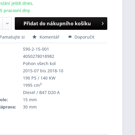
slání ještě dnes,
-5 pracovní dny
Přidat do nákupního košíku
Pamatujte si
Komentář
Doporučit
S90-2-15-001
4050278018982
Pohon všech kol
2015-07 bis 2018-10
190 PS / 140 KW
3
1995 cm
Diesel / B47 D20 A
olo:
15 mm
Náprava:
30 mm