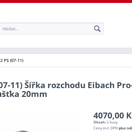
72 PS (07-11)
(07-11) Šířka rozchodu Eibach Pr
oušťka 20mm
4070,00 K
Obsah:
2 kusy
Ceny incl. DPH
plus ná