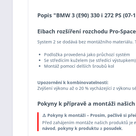
Popis "BMW 3 (E90) 330 i 272 PS (07
Eibach rozšíření rozchodu Pro-Spac
System 2 se dodává bez montážního materiálu. T
Podložka provedená jako průchozí systém
Se středícím kuželem (se středící výstupkem)
Montáž pomocí delších šroubů kol
Upozornění k kombinovatelnosti:
Zvýšení výkonu až o 20 % vycházející z výkonu s
Pokyny k přípravě a montáži našich
⚠️ Pokyny k montáži – Prosím, pečlivě si pře
Před zahájením montáže našich produktů je
návod
,
pokyny k produktu
a
posudek
.