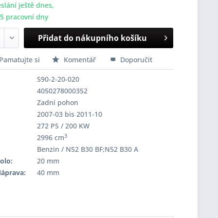
slání ještě dnes,
-5 pracovní dny
Přidat do nákupního košíku
Pamatujte si
Komentář
Doporučit
S90-2-20-020
4050278000352
Zadní pohon
2007-03 bis 2011-10
272 PS / 200 KW
3
2996 cm
Benzin / N52 B30 BF;N52 B30 A
olo:
20 mm
Náprava:
40 mm