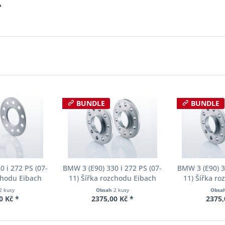
?
BUNDLE
BUNDLE
 i 272 PS (07-
BMW 3 (E90) 330 i 272 PS (07-
BMW 3 (E90) 3
chodu Eibach
11) Šířka rozchodu Eibach
11) Šířka r
90-1-05-017
Pro-Spacer S90-2-10-004
Pro-Spacer 
2 kusy
Obsah
2 kusy
Obsa
oušťka 5mm
System2 Tloušťka 10mm
System2 Tl
0 Kč *
2375,00 Kč *
2375,