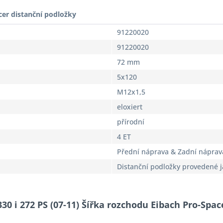
cer distanční podložky
91220020
91220020
72 mm
5x120
M12x1,5
eloxiert
přírodní
4 ET
Přední náprava & Zadní náprav
Distanční podložky provedené 
30 i 272 PS (07-11) Šířka rozchodu Eibach Pro-Spa