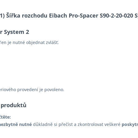
-11) Šířka rozchodu Eibach Pro-Spacer S90-2-20-02
er System 2
en je nutné objednat zvlášť.
ériového provedení je povoleno.
 produktů
čtěte:
nezbytně nutné
důkladně si přečíst a zkontrolovat veškeré
poskyt