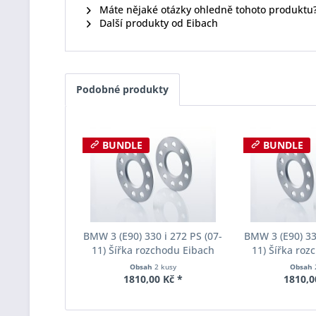
Máte nějaké otázky ohledně tohoto produktu
Další produkty od Eibach
Podobné produkty
BUNDLE
BUNDLE
BMW 3 (E90) 330 i 272 PS (07-
BMW 3 (E90) 330
11) Šířka rozchodu Eibach
11) Šířka roz
Pro-Spacer S90-1-05-017
Pro-Spacer S
Obsah
2 kusy
Obsah
System1 Tloušťka 5mm
System1 Tl
1810,00 Kč *
1810,0