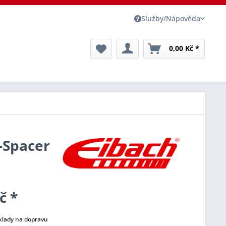
Služby/Nápověda
0,00 Kč *
o-Spacer
č *
klady na dopravu