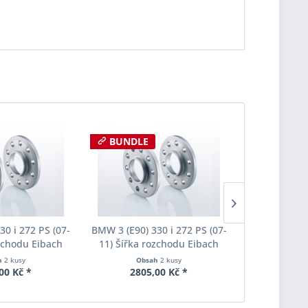
BUNDLE
BUNDLE
30 i 272 PS (07-
BMW 3 (E90) 330 i 272 PS (07-
BMW 3 (E90) 
ozchodu Eibach
11) Šířka rozchodu Eibach
11) Šířka 
S90-2-10-004
Pro-Spacer S90-2-12-002
Pro-Space
h
2 kusy
Obsah
2 kusy
Obs
oušťka 10mm
System2 Tloušťka 12mm
System2 T
00 Kč *
2805,00 Kč *
2805