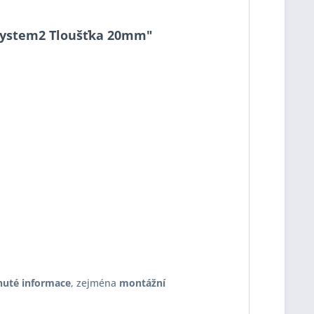
0 System2 Tloušťka 20mm"
nuté informace
, zejména
montážní