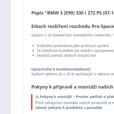
Popis "BMW 3 (E90) 330 i 272 PS (07
Eibach rozšíření rozchodu Pro-Spac
System 2 se dodává bez montážního materiálu. T
Podložka provedená jako průchozí systém
Se středícím kuželem (se středící výstupkem)
Montáž pomocí delších šroubů kol
Upozornění k kombinovatelnosti:
Zvýšení výkonu až o 20 % vycházející z výkonu s
Pokyny k přípravě a montáži našich
⚠️ Pokyny k montáži – Prosím, pečlivě si pře
Před zahájením montáže našich produktů je
návod
,
pokyny k produktu
a
posudek
.