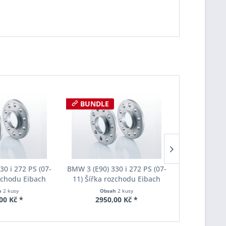
BUNDLE
BUNDLE
30 i 272 PS (07-
BMW 3 (E90) 330 i 272 PS (07-
BMW 3 (E90) 
ozchodu Eibach
11) Šířka rozchodu Eibach
11) Šířka 
S90-2-12-002
Pro-Spacer S90-2-12-002
Pro-Space
h
2 kusy
Obsah
2 kusy
Obs
oušťka 12mm
System2 Tloušťka 12mm
System2 T
00 Kč *
2950,00 Kč *
2030