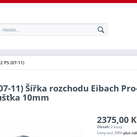
72 PS (07-11)
(07-11) Šířka rozchodu Eibach Pr
oušťka 10mm
2375,00 K
Obsah:
2 kusy
Ceny incl. DPH
plus ná