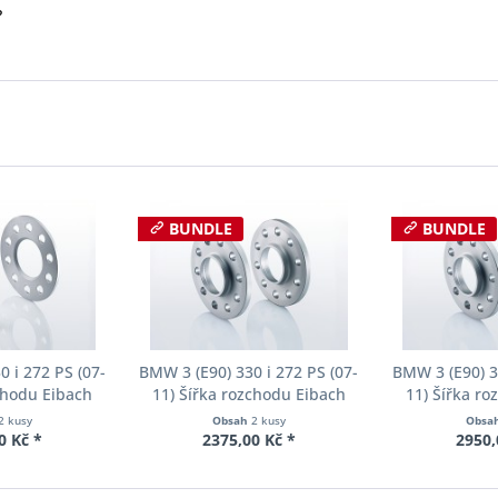
?
BUNDLE
BUNDLE
 i 272 PS (07-
BMW 3 (E90) 330 i 272 PS (07-
BMW 3 (E90) 3
chodu Eibach
11) Šířka rozchodu Eibach
11) Šířka r
90-1-05-017
Pro-Spacer S90-2-10-004
Pro-Spacer 
2 kusy
Obsah
2 kusy
Obsa
oušťka 5mm
System2 Tloušťka 10mm
System2 Tl
0 Kč *
2375,00 Kč *
2950,