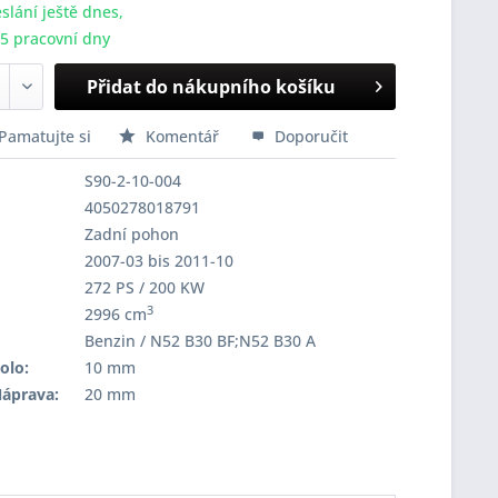
slání ještě dnes,
-5 pracovní dny
Přidat do nákupního košíku
Pamatujte si
Komentář
Doporučit
S90-2-10-004
4050278018791
Zadní pohon
2007-03 bis 2011-10
272 PS / 200 KW
3
2996 cm
Benzin / N52 B30 BF;N52 B30 A
olo:
10 mm
Náprava:
20 mm