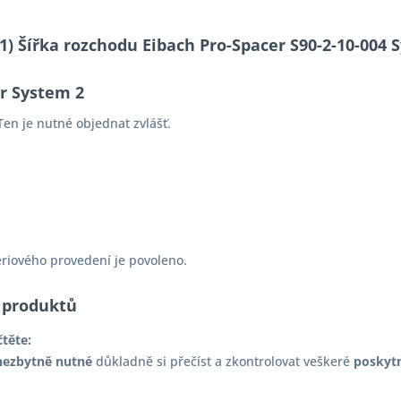
-11) Šířka rozchodu Eibach Pro-Spacer S90-2-10-00
er System 2
en je nutné objednat zvlášť.
ériového provedení je povoleno.
 produktů
čtěte:
nezbytně nutné
důkladně si přečíst a zkontrolovat veškeré
poskyt