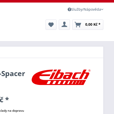
Služby/Nápověda
0,00 Kč *
o-Spacer
č *
klady na dopravu