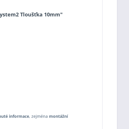
4 System2 Tloušťka 10mm"
nuté informace
, zejména
montážní