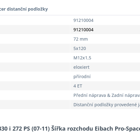
cer distanční podložky
91210004
91210004
72 mm
5x120
M12x1,5
eloxiert
přírodní
4 ET
Přední náprava & Zadní náprav
Distanční podložky provedené 
30 i 272 PS (07-11) Šířka rozchodu Eibach Pro-Spa