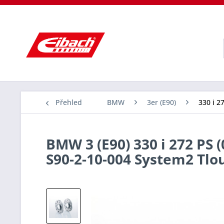
Přehled
BMW
3er (E90)
330 i 2
BMW 3 (E90) 330 i 272 PS 
S90-2-10-004 System2 Tl