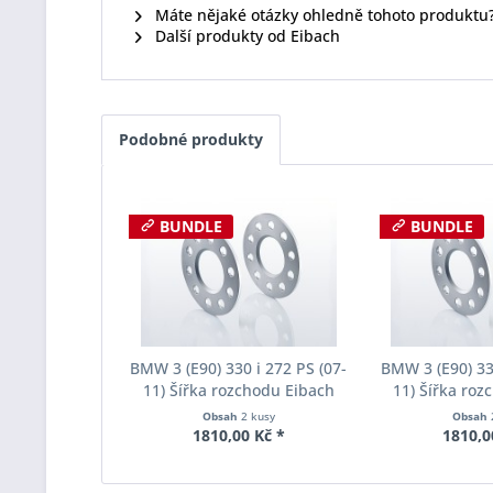
Máte nějaké otázky ohledně tohoto produktu
Další produkty od Eibach
Podobné produkty
BUNDLE
BUNDLE
BMW 3 (E90) 330 i 272 PS (07-
BMW 3 (E90) 330
11) Šířka rozchodu Eibach
11) Šířka roz
Pro-Spacer S90-1-05-017
Pro-Spacer S
Obsah
2 kusy
Obsah
System1 Tloušťka 5mm
System1 Tl
1810,00 Kč *
1810,0