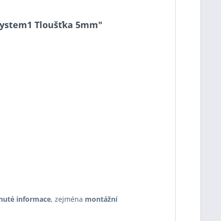
7 System1 Tloušťka 5mm"
nuté informace
, zejména
montážní