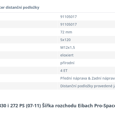
cer distanční podložky
91105017
91105017
72 mm
5x120
M12x1,5
eloxiert
přírodní
4 ET
Přední náprava & Zadní náprav
Distanční podložky provedené 
30 i 272 PS (07-11) Šířka rozchodu Eibach Pro-Spa