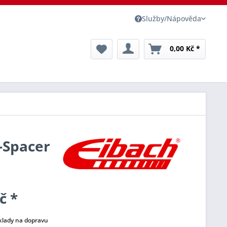
Služby/Nápověda
0,00 Kč *
o-Spacer
č *
klady na dopravu