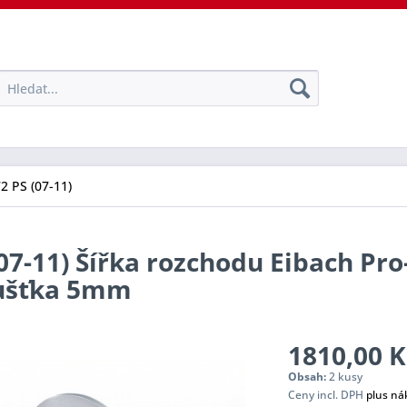
72 PS (07-11)
(07-11) Šířka rozchodu Eibach Pr
oušťka 5mm
1810,00 K
Obsah:
2 kusy
Ceny incl. DPH
plus ná