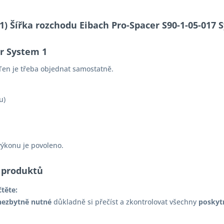
-11) Šířka rozchodu Eibach Pro-Spacer S90-1-05-01
er System 1
Ten je třeba objednat samostatně.
u)
výkonu je povoleno.
 produktů
čtěte:
nezbytně nutné
důkladně si přečíst a zkontrolovat všechny
poskyt