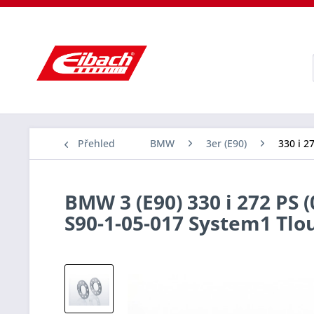
Přehled
BMW
3er (E90)
330 i 2
BMW 3 (E90) 330 i 272 PS 
S90-1-05-017 System1 Tl