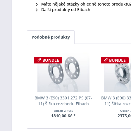
Máte nějaké otázky ohledně tohoto produktu
Další produkty od Eibach
Podobné produkty
BUNDLE
BUNDLE
BMW 3 (E90) 330 i 272 PS (07-
BMW 3 (E90) 330
11) Šířka rozchodu Eibach
11) Šířka roz
Pro-Spacer S90-1-05-017
Pro-Spacer S
Obsah
2 kusy
Obsah
System1 Tloušťka 5mm
System2 Tl
1810,00 Kč *
2375,0