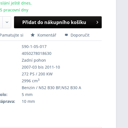
slání ještě dnes,
-5 pracovní dny
Přidat do nákupního košíku
Pamatujte si
Komentář
Doporučit
S90-1-05-017
4050278018630
Zadní pohon
2007-03 bis 2011-10
272 PS / 200 KW
3
2996 cm
Benzin / N52 B30 BF;N52 B30 A
olo:
5 mm
Náprava:
10 mm