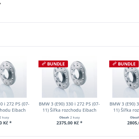
?
BUNDLE
BUNDLE
 i 272 PS (07-
BMW 3 (E90) 330 i 272 PS (07-
BMW 3 (E90) 3
chodu Eibach
11) Šířka rozchodu Eibach
11) Šířka r
90-2-10-004
Pro-Spacer S90-2-10-004
Pro-Spacer 
2 kusy
Obsah
2 kusy
Obsa
oušťka 10mm
System2 Tloušťka 10mm
System2 Tl
0 Kč *
2375,00 Kč *
2805,