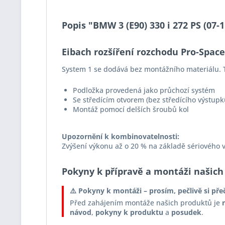
Popis "BMW 3 (E90) 330 i 272 PS (07
Eibach rozšíření rozchodu Pro-Spac
System 1 se dodává bez montážního materiálu. 
Podložka provedená jako průchozí systém
Se středícím otvorem (bez středícího výstupk
Montáž pomocí delších šroubů kol
Upozornění k kombinovatelnosti:
Zvýšení výkonu až o 20 % na základě sériového 
Pokyny k přípravě a montáži našich
⚠️ Pokyny k montáži – prosím, pečlivě si pře
Před zahájením montáže našich produktů je
návod
,
pokyny k produktu
a
posudek
.