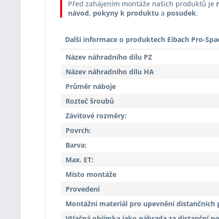
Před zahájením montáže našich produktů je
návod
,
pokyny k produktu
a
posudek
.
Další informace o produktech Eibach Pro-Spa
Název náhradního dílu PZ
Název náhradního dílu HA
Průměr náboje
Rozteč šroubů
Závitové rozměry:
Povrch:
Barva:
Max. ET:
Místo montáže
Provedení
Montážní materiál pro upevnění distančních 
Vtlačná objímka jako náhrada za distanční p