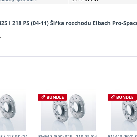
25 i 218 PS (04-11) Šířka rozchodu Eibach Pro-Spa
?
BUNDLE
BUNDLE
 i 218 PS (04-
BMW 3 (E90) 325 i 218 PS (04-
BMW 3 (E90) 3