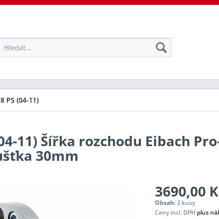
18 PS (04-11)
(04-11) Šířka rozchodu Eibach Pr
oušťka 30mm
3690,00 K
Obsah:
2 kusy
Ceny incl. DPH
plus ná