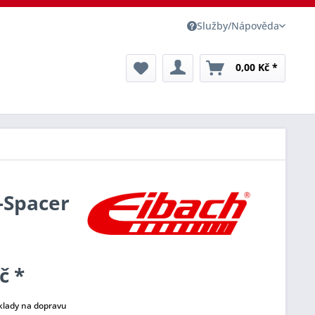
Služby/Nápověda
0,00 Kč *
o-Spacer
č *
klady na dopravu