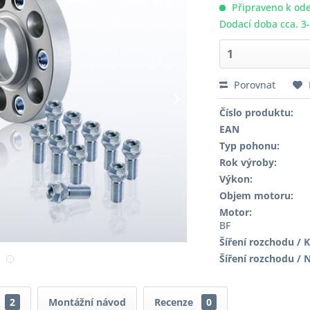
Připraveno k ode
Dodací doba cca. 3
Porovnat
Číslo produktu:
EAN
Typ pohonu:
Rok výroby:
Výkon:
Objem motoru:
Motor:
BF
Šíření rozchodu / K
Šíření rozchodu / 
2
Montážní návod
Recenze
0