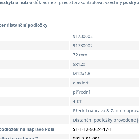
nezbytně nutné
důkladně si přečíst a zkontrolovat všechny
poskyt
cer distanční podložky
91730002
91730002
72 mm
5x120
M12x1,5
eloxiert
přírodní
4 ET
Přední náprava & Zadní náprav
Distanční podložky provedené 
podložek na nápravě kola
S1-1-12-50-24-17-1
odložky systému 7
S91-7-01-001