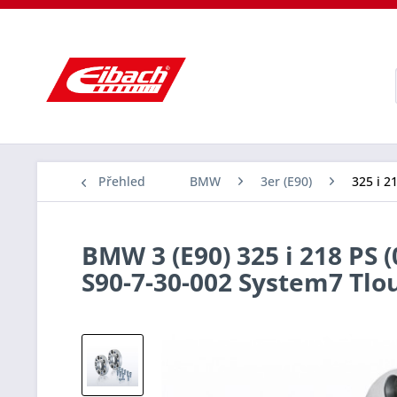
Přehled
BMW
3er (E90)
325 i 2
BMW 3 (E90) 325 i 218 PS 
S90-7-30-002 System7 Tl