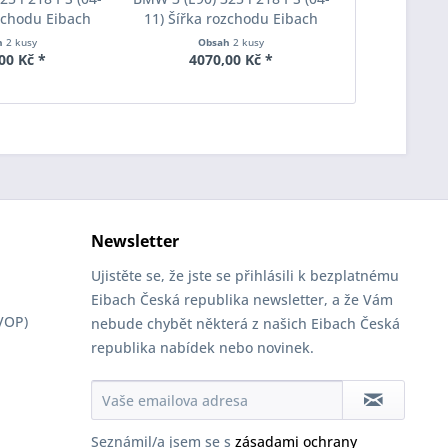
ozchodu Eibach
11) Šířka rozchodu Eibach
11) Šířka 
S90-2-15-001
Pro-Spacer S90-2-20-020
Pro-Space
h
2 kusy
Obsah
2 kusy
Obs
oušťka 15mm
System2 Tloušťka 20mm
System7 T
00 Kč *
4070,00 Kč *
2785
Newsletter
Ujistěte se, že jste se přihlásili k bezplatnému
Eibach Česká republika newsletter, a že Vám
VOP)
nebude chybět některá z našich Eibach Česká
republika nabídek nebo novinek.
Seznámil/a jsem se s
zásadami ochrany