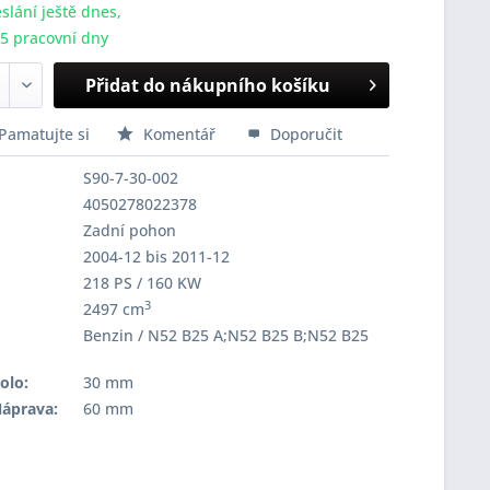
slání ještě dnes,
-5 pracovní dny
Přidat do nákupního košíku
Pamatujte si
Komentář
Doporučit
S90-7-30-002
4050278022378
Zadní pohon
2004-12 bis 2011-12
218 PS / 160 KW
3
2497 cm
Benzin / N52 B25 A;N52 B25 B;N52 B25
olo:
30 mm
Náprava:
60 mm