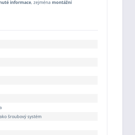
nuté informace
, zejména
montážní
a
jako šroubový systém