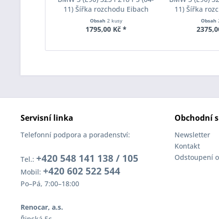
11) Šířka rozchodu Eibach
11) Šířka roz
Pro-Spacer S90-1-05-017
Pro-Spacer S
Obsah
2 kusy
Obsah
System1 Tloušťka 5mm
System2 Tl
1795,00 Kč *
2375,0
Servisní linka
Obchodní s
Telefonní podpora a poradenství:
Newsletter
Kontakt
+420 548 141 138 / 105
Odstoupení o
Tel.:
+420 602 522 544
Mobil:
Po–Pá, 7:00–18:00
Renocar, a.s.
Řipská 5c