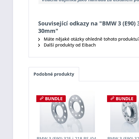
Související odkazy na "BMW 3 (E90) 3
30mm"
Máte nějaké otázky ohledně tohoto produktu
Další produkty od Eibach
Podobné produkty
BUNDLE
BUNDLE
BMW 3 (E90) 325 i 218 PS (04-
BMW 3 (E90) 325