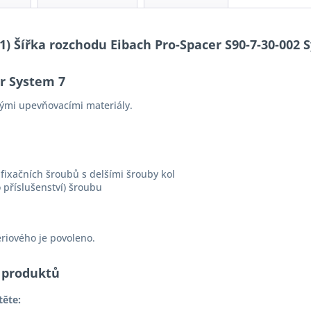
-11) Šířka rozchodu Eibach Pro-Spacer S90-7-30-00
er System 7
ými upevňovacími materiály.
fixačních šroubů s delšími šrouby kol
 příslušenství) šroubu
ériového je povoleno.
 produktů
těte: