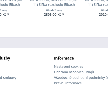
chodu Eibach
11) Šířka rozchodu Eibach
11) Šířka r
90-2-10-004
Pro-Spacer S90-2-12-002
Pro-Spacer 
2 kusy
Obsah
2 kusy
Obsa
oušťka 10mm
System2 Tloušťka 12mm
System2 Tl
0 Kč *
2805,00 Kč *
2020,
lužby
Informace
Nastavení cookies
Ochrana osobních údajů
d smlouvy
Všeobecné obchodní podmínky (
Právní informace