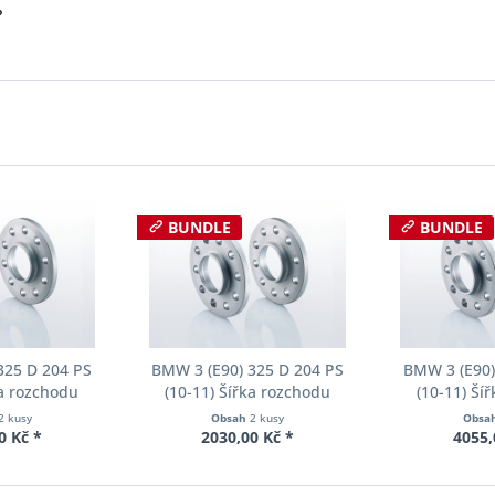
?
BUNDLE
BUNDLE
325 D 204 PS
BMW 3 (E90) 325 D 204 PS
BMW 3 (E90)
ka rozchodu
(10-11) Šířka rozchodu
(10-11) Ší
cer S90-2-12-
Eibach Pro-Spacer S90-2-15-
Eibach Pro-S
2 kusy
Obsah
2 kusy
Obsa
Tloušťka 12mm
001 System2 Tloušťka 15mm
020 System2 
0 Kč *
2030,00 Kč *
4055,