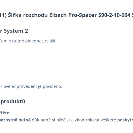
-11) Šířka rozchodu Eibach Pro-Spacer S90-2-10-0
er System 2
en je nutné objednat zvlášť.
ériového provedení je povoleno.
 produktů
čtěte:
nezbytně nutné
důkladně si přečíst a zkontrolovat veškeré
poskyt