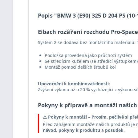
Popis "BMW 3 (E90) 325 D 204 PS (10
Eibach rozšíření rozchodu Pro-Spac
System 2 se dodává bez montážního materiálu. T
Podložka provedená jako průchozí systém
Se středícím kuželem (se středící výstupkem)
Montáž pomocí delších šroubů kol
Upozornění k kombinovatelnosti:
Zvýšení výkonu až o 20 % vycházející z výkonu s
Pokyny k přípravě a montáži našich
⚠️ Pokyny k montáži – Prosím, pečlivě si pře
Před zahájením montáže našich produktů je
návod
,
pokyny k produktu
a
posudek
.