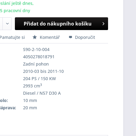
slání ještě dnes,
-5 pracovní dny
Přidat do nákupního košíku
Pamatujte si
Komentář
Doporučit
S90-2-10-004
4050278018791
Zadní pohon
2010-03 bis 2011-10
204 PS / 150 KW
3
2993 cm
Diesel / N57 D30 A
olo:
10 mm
Náprava:
20 mm