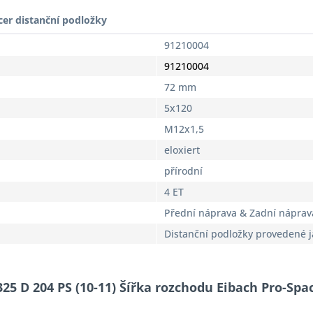
cer distanční podložky
91210004
91210004
72 mm
5x120
M12x1,5
eloxiert
přírodní
4 ET
Přední náprava & Zadní náprav
Distanční podložky provedené 
325 D 204 PS (10-11) Šířka rozchodu Eibach Pro-Spa