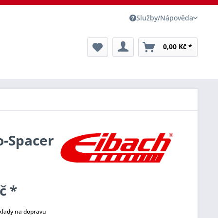
Služby/Nápověda
0,00 Kč *
o-Spacer
č *
klady na dopravu