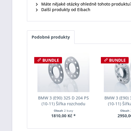
Máte nějaké otázky ohledně tohoto produktu
Další produkty od Eibach
Podobné produkty
BUNDLE
BUNDLE
BMW 3 (E90) 325 D 204 PS
BMW 3 (E90) 
(10-11) Šířka rozchodu
(10-11) Šíř
Eibach Pro-Spacer S90-1-05-
Eibach Pro-Spa
Obsah
2 kusy
Obsah
017 System1 Tloušťka 5mm
002 System2 
1810,00 Kč *
2950,0