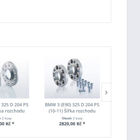
 325 D 204 PS
BMW 3 (E90) 325 D 204 PS
BMW 3 (E90
řka rozchodu
(10-11) Šířka rozchodu
(10-11) Š
pacer S90-2-20-
Eibach Pro-Spacer S90-7-20-
Eibach Pro-
h
2 kusy
Obsah
2 kusy
Obs
Tloušťka 20mm
010 System7 Tloušťka 20mm
011 System7
00 Kč *
2820,00 Kč *
3190