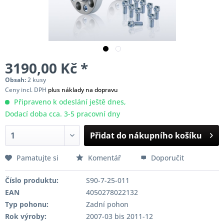
3190,00 Kč *
Obsah:
2 kusy
Ceny incl. DPH
plus náklady na dopravu
Připraveno k odeslání ještě dnes,
Dodací doba cca. 3-5 pracovní dny
Přidat do nákupního košíku
Pamatujte si
Komentář
Doporučit
Číslo produktu:
S90-7-25-011
EAN
4050278022132
Typ pohonu:
Zadní pohon
Rok výroby:
2007-03 bis 2011-12