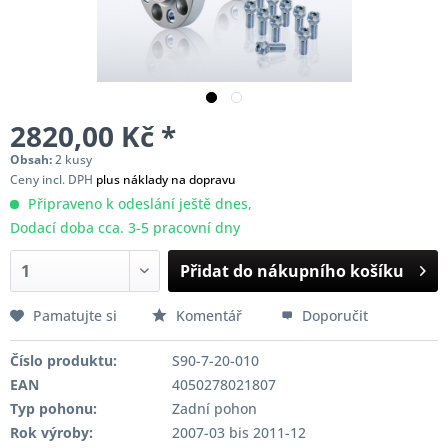
2820,00 Kč *
Obsah:
2 kusy
Ceny incl. DPH
plus náklady na dopravu
Připraveno k odeslání ještě dnes,
Dodací doba cca. 3-5 pracovní dny
Přidat do nákupního košíku
Pamatujte si
Komentář
Doporučit
Číslo produktu:
S90-7-20-010
EAN
4050278021807
Typ pohonu:
Zadní pohon
Rok výroby:
2007-03 bis 2011-12