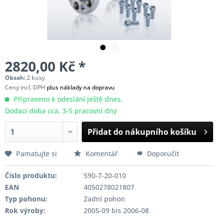
2820,00 Kč *
Obsah:
2 kusy
Ceny incl. DPH
plus náklady na dopravu
Připraveno k odeslání ještě dnes,
Dodací doba cca. 3-5 pracovní dny
Přidat do nákupního košíku
Pamatujte si
Komentář
Doporučit
Číslo produktu:
S90-7-20-010
EAN
4050278021807
Typ pohonu:
Zadní pohon
Rok výroby:
2005-09 bis 2006-08